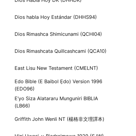
Dios Habla Hoy DK (DHHDK)
Dios habla Hoy Estándar (DHHS94)
Dios Rimashca Shimicunami (QCHI04)
Dios Rimashcata Quillcashcami (QCA10)
East Lisu New Testament (CMELNT)
Edo Bible (E Baibol Ẹdo) Version 1996
(EDO96)
E’yo Siza Alatararu Munguniri BIBLIA
(LB66)
Griffith John Wenli NT (楊格非文理譯本)