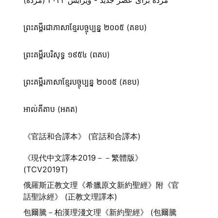
مژده برای عصر جدید - ویرایش ۲۰۲۳ (مژده)
ព្រះគម្ពីរជាភាសាខ្មែរបច្ចុប្បន្ន ២០០៥ (គខប)
ព្រះគម្ពីរបរិសុទ្ធ ១៩៥៤ (ពគប)
ព្រះគម្ពីរភាសាខ្មែរបច្ចុប្បន្ន ២០០៥ (គខប)
អាល់គីតាប (អគត)
《官話和合譯本》 (官話和合譯本)
《現代中文譯本2019－－繁體版》
(TCV2019T)
俄羅斯正教文理《希臘原文新約聖經》附《官
話聖詠經》 (正教文理譯本)
包爾騰－柏漢理淺文理《新約聖經》 (包爾騰