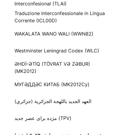
Interconfesional (TLAI)
Traduzione Interconfessionale in Lingua
Corrente (ICL00D)
WAKALATA WANO WALI (WWN82)
Westminster Leningrad Codex (WLC)
ƏHDİ-ƏTİQ (TÖVRAT VƏ ZƏBUR)
(MK2012)
МУГӘДДӘС КИТАБ (MK2012Cy)
العهد الجديد باللهجة الجزائرية (جزائري)
مژده برای عصر جدید (TPV)