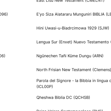
East Lisu New Testament (CMELNT)
O96)
E’yo Siza Alatararu Munguniri BIBLIA (L
Hini Uwasi-u-Biadrcimowa 1929 (SJW)
Lengua Sur (Enxet) Nuevo Testamento
06)
Ngünechen Tañi Küme Dungu (ARN)
North Frisian New Testament (Clemens
Parola del Signore - la Bibbia in lingua 
(ICL00P)
Qheshwa Biblia DC (QCHSB)