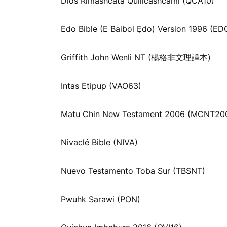
Dios Rimashcata Quillcashcami (QCA10)
Edo Bible (E Baibol Ẹdo) Version 1996 (ED
Griffith John Wenli NT (楊格非文理譯本)
Intas Etipup (VAO63)
Matu Chin New Testament 2006 (MCNT20
Nivaclé Bible (NIVA)
Nuevo Testamento Toba Sur (TBSNT)
Pwuhk Sarawi (PON)