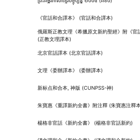
ព្រះគម្ពីរភាសាខ្មែរបច្ចុប្បន្ន ២០០៥ (គខប)
《官話和合譯本》 (官話和合譯本)
俄羅斯正教文理《希臘原文新約聖經》附《官
(正教文理譯本)
北京官話譯本 (北京官話譯本)
文理《委辦譯本》 (委辦譯本)
新标点和合本, 神版 (CUNPSS-神)
朱寶惠《重譯新約全書》附注釋 (朱寶惠注釋本
楊格非官話《新約全書》 (楊格非官話新約)