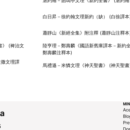
湛約翰－韶瑪亭文理《新約全書》 (湛約翰
白日昇－徐約翰文理新約（缺） (白徐譯本
蕭靜山《新經全集》附注釋 (蕭靜山注釋本
》 (裨治文
陸亨理－鄭壽麟《國語新舊庫譯本－新約全
鄭壽麟注釋本)
拉撒文理譯
馬禮遜－米憐文理《神天聖書》 (神天聖書
MIN
Ace
 a
Blo
Pr
s
Do