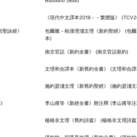
អាល់គីតាប (អគត)
《現代中文譯本2019－－繁體版》 (TCV20
話聖詠經》
包爾騰－柏漢理淺文理《新約聖經》 (包
本)
南京官話《新約全書》 (南京官話新約)
文理和合譯本《新舊約全書》 (文理和合譯
施約瑟淺文理《新舊約聖經》 (施約瑟淺文
)
李山甫等《新經全書》附注釋 (李山甫等注
楊格非文理《舊約詩篇》 (楊格非文理詩篇