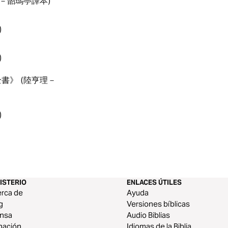
－韶瑪亭譯本)
)
)
書》 (陸亨理－
)
ISTERIO
ENLACES ÚTILES
rca de
Ayuda
g
Versiones bíblicas
ensa
Audio Biblias
nación
Idiomas de la Biblia