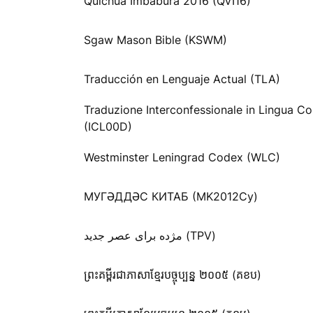
Quichua Imbabura 2016 (QVI16)
Sgaw Mason Bible (KSWM)
Traducción en Lenguaje Actual (TLA)
Traduzione Interconfessionale in Lingua Co
(ICL00D)
Westminster Leningrad Codex (WLC)
МУГӘДДӘС КИТАБ (MK2012Cy)
مژده برای عصر جدید (TPV)
ព្រះគម្ពីរជាភាសាខ្មែរបច្ចុប្បន្ន ២០០៥ (គខប)