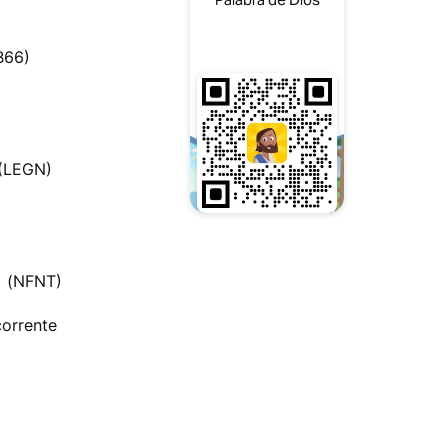
B66)
 (LEGN)
) (NFNT)
corrente