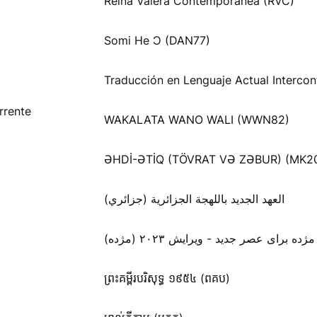
Reina Valera Contemporánea (RVC)
Somi He Ɔ (DAN77)
Traducción en Lenguaje Actual Intercon
rrente
WAKALATA WANO WALI (WWN82)
ƏHDİ-ƏTİQ (TÖVRAT VƏ ZƏBUR) (MK2
العهد الجديد باللهجة الجزائرية (جزائري)
مژده برای عصر جدید - ویرایش ۲۰۲۳ (مژده)
ព្រះគម្ពីរបរិសុទ្ធ ១៩៥៤ (ពគប)