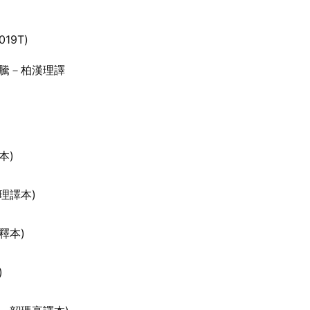
19T)
爾騰－柏漢理譯
本)
理譯本)
釋本)
)