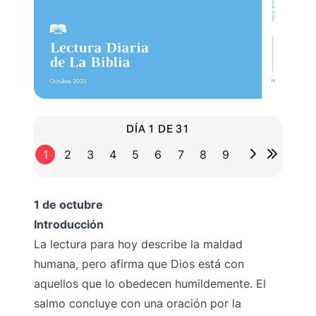
DÍA 1 DE 31
1
2
3
4
5
6
7
8
9
1 de octubre
Introducción
La lectura para hoy describe la maldad
humana, pero afirma que Dios está con
aquellos que lo obedecen humildemente. El
salmo concluye con una oración por la