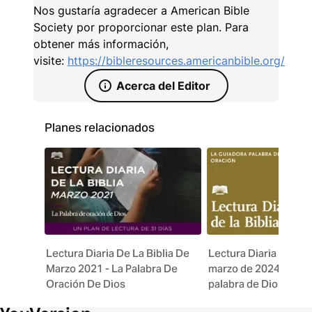
oración y la oración diaria te ayudará a conectarte
Nos gustaría agradecer a American Bible
con Dios y con los demás.
Society por proporcionar este plan. Para
obtener más información,
visite:
https://bibleresources.americanbible.org/
Acerca del Editor
Planes relacionados
Lectura Diaria De La Biblia De
Lectura Diaria de la B
Marzo 2021 - La Palabra De
marzo de 2024. La gu
Oración De Dios
palabra de Dios: Ora