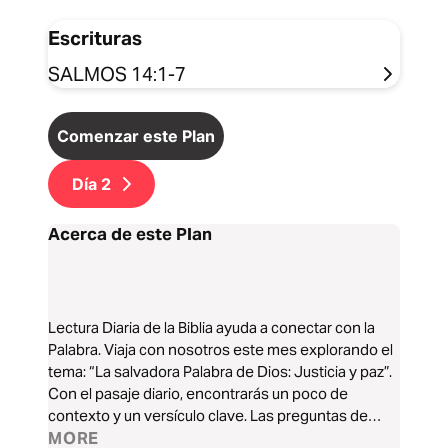
Escrituras
SALMOS 14:1-7
Comenzar este Plan
Día
2
Acerca de este Plan
Lectura Diaria de la Biblia ayuda a conectar con la
Palabra. Viaja con nosotros este mes explorando el
tema: “La salvadora Palabra de Dios: Justicia y paz”.
Con el pasaje diario, encontrarás un poco de
contexto y un versículo clave. Las preguntas de
reflexión te ayudan a profundizar más. Un tema de
MORE