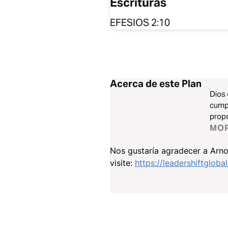
Escrituras
EFESIOS 2:10
Acerca de este Plan
Dios 
cumpl
propó
propó
MO
homb
Nos gustaría agradecer a Arno
visite:
https://leadershiftgloba