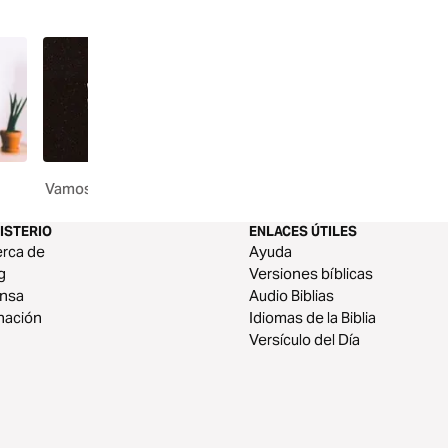
Vamos, Resplandece
La Oración en Mi Agen
ISTERIO
ENLACES ÚTILES
rca de
Ayuda
g
Versiones bíblicas
ensa
Audio Biblias
nación
Idiomas de la Biblia
Versículo del Día