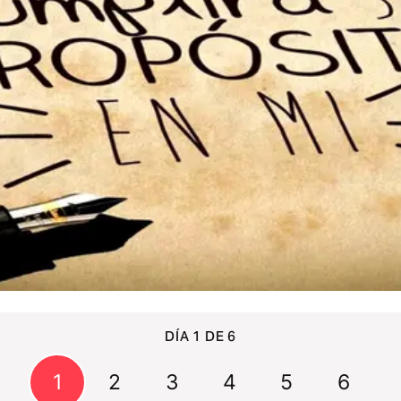
DÍA 1 DE 6
1
2
3
4
5
6