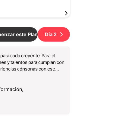
enzar este Plan
Día
2
para cada creyente. Para el
nes y talentos para cumplan con
periencias cónsonas con ese
a y que abarca toda la historia del
formación,