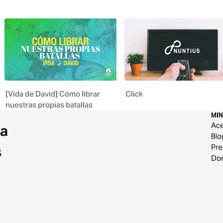
[Vida de David] Cómo librar
Click
nuestras propias batallas
MIN
Ace
 a
Blo
Pr
s
Do