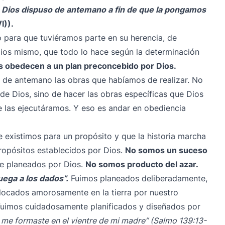
s Dios dispuso de antemano a fin de que la pongamos
I)).
para que tuviéramos parte en su herencia, de
ios mismo, que todo lo hace según la determinación
s obedecen a un plan preconcebido por Dios.
ó de antemano las obras que habíamos de realizar. No
a de Dios, sino de hacer las obras específicas que Dios
 las ejecutáramos. Y eso es andar en obediencia
e existimos para un propósito y que la historia marcha
ropósitos establecidos por Dios.
No somos un suceso
e planeados por Dios.
No somos producto del azar.
uega a los dados”.
Fuimos planeados deliberadamente,
locados amorosamente en la tierra por nuestro
Fuimos cuidadosamente planificados y diseñados por
; me formaste en el vientre de mi madre” (Salmo 139:13-