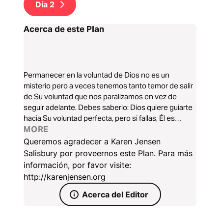
Día
2
Acerca de este Plan
Permanecer en la voluntad de Dios no es un
misterio pero a veces tenemos tanto temor de salir
de Su voluntad que nos paralizamos en vez de
seguir adelante. Debes saberlo: Dios quiere guiarte
hacia Su voluntad perfecta, pero si fallas, Él es
suficientemente grande para volver a encaminarte.
MORE
Estas son las únicas dos maneras de salir de la
Queremos agradecer a Karen Jensen
voluntad de Dios…
Salisbury por proveernos este Plan. Para más
información, por favor visite:
http://karenjensen.org
Acerca del Editor