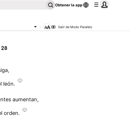
Obtener la app
Salir de Modo Paralelo
 28
iga,
l león.
antes aumentan,
l orden.