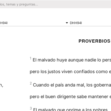
H94I
DHH94I
PROVERBIOS
1
El malvado huye aunque nadie lo pers
pero los justos viven confiados como e
2
n,
Cuando el país anda mal, los gobern
pero el buen dirigente sabe mantener e
3
El malvado que oprime a los pobres