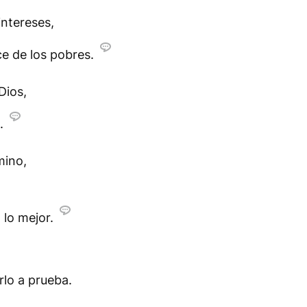
ntereses,
e de los pobres.
Dios,
.
mino,
 lo mejor.
rlo a prueba.