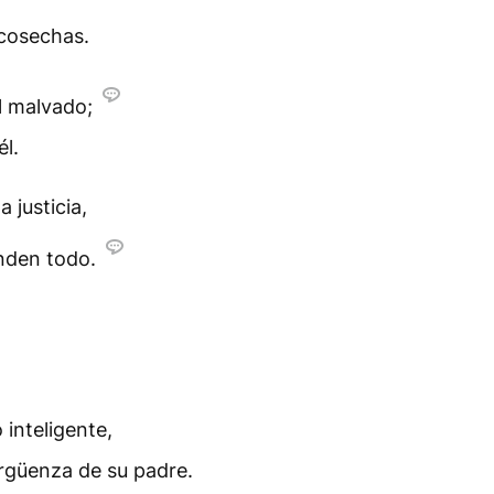
 cosechas.
l malvado;
él.
 justicia,
enden todo.
 inteligente,
ergüenza de su padre.