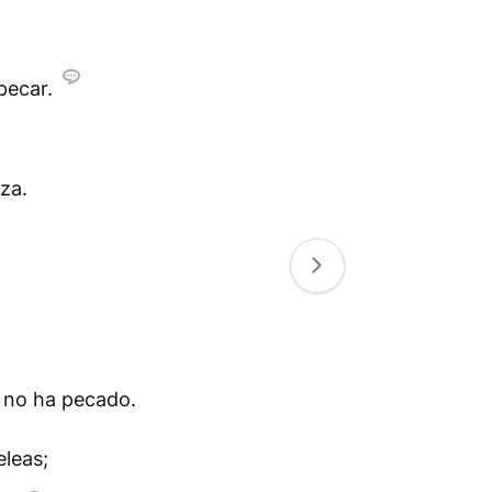
pecar.
za.
e no ha pecado.
leas;