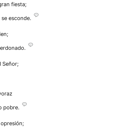
ran fiesta;
e se esconde.
ien;
 perdonado.
l Señor;
voraz
o pobre.
 opresión;