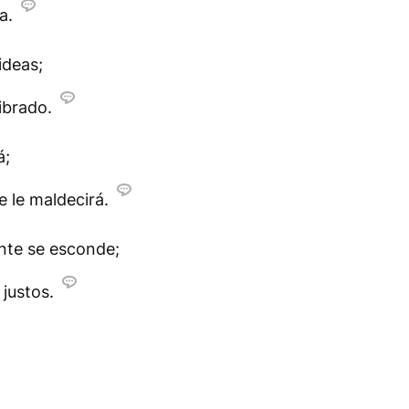
a.
ideas;
ibrado.
á;
e le maldecirá.
nte se esconde;
 justos.