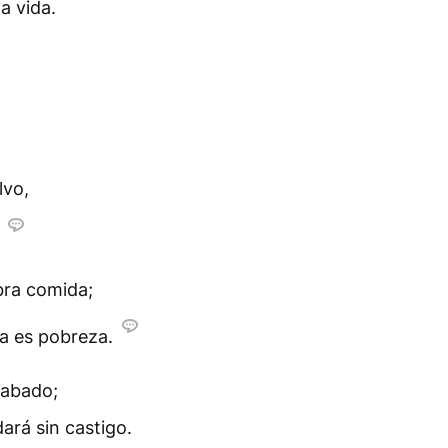
a vida.
lvo,
bra comida;
ra es pobreza.
labado;
ará sin castigo.