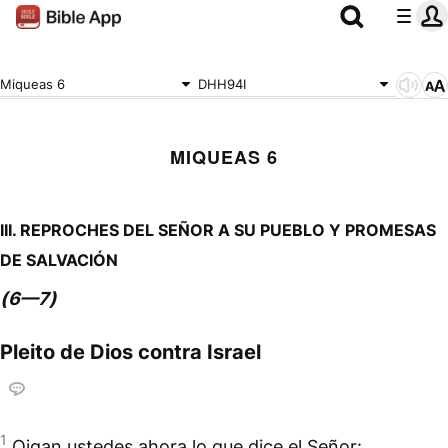
Miqueas 6
DHH94I
MIQUEAS 6
III. REPROCHES DEL SEÑOR A SU PUEBLO Y
PROMESAS
DE SALVACIÓN
(
)
6—7
Pleito de Dios contra Israel
1
Oigan ustedes ahora lo que dice el Señor: