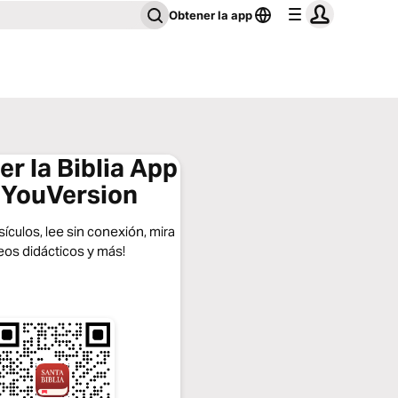
Obtener la app
r la Biblia App
 YouVersion
ículos, lee sin conexión, mira
eos didácticos y más!