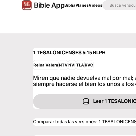
Biblia
Planes
Videos
1 TESALONICENSES 5:15
BLPH
Reina Valera
NTV
NVI
TLA
RVC
Miren que nadie devuelva mal por mal; 
siempre hacerse el bien los unos a los 
Leer 1 TESALONI
Comparar todas las versiones
:
1 TESALONICENS