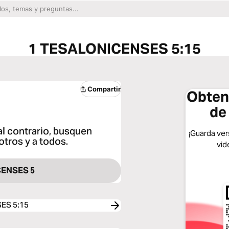
1 TESALONICENSES 5:15
Compartir
Obtene
de
al contrario, busquen
¡Guarda vers
otros y a todos.
vid
CENSES 5
ES 5:15