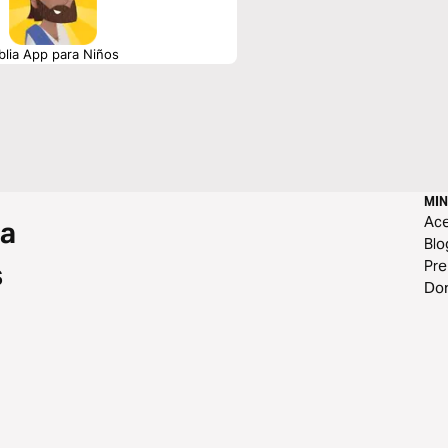
blia App para Niños
MIN
Ace
 a
Blo
Pr
s
Do