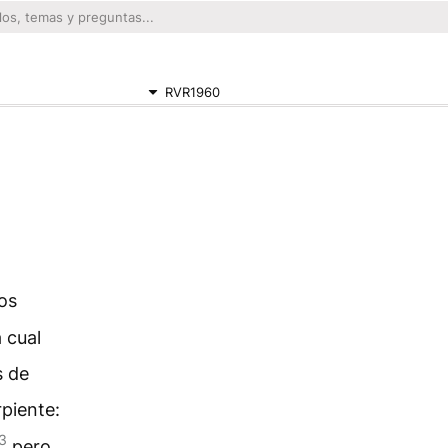
RVR1960
os
 cual
s de
rpiente:
3
pero