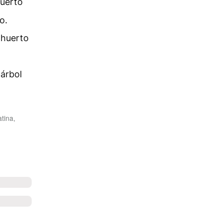
huerto
o.
 huerto
 árbol
tina,