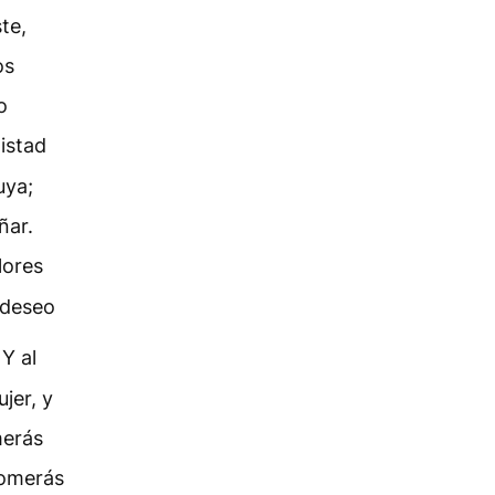
te,
os
o
istad
uya;
ñar.
lores
u deseo
Y al
jer, y
merás
 comerás