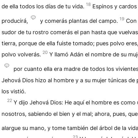
18
de ella todos los días de tu vida.
Espinos y cardos
19
producirá,
y comerás plantas del campo.
Con 
sudor de tu rostro comerás el pan hasta que vuelvas 
tierra, porque de ella fuiste tomado; pues polvo eres,
20
polvo volverás.
Y llamó Adán el nombre de su muje
por cuanto ella era madre de todos los viviente
Jehová Dios hizo al hombre y a su mujer túnicas de p
los vistió.
22
Y dijo Jehová Dios: He aquí el hombre es como
nosotros, sabiendo el bien y el mal; ahora, pues, qu
alargue su mano, y tome también del árbol de la vida
23