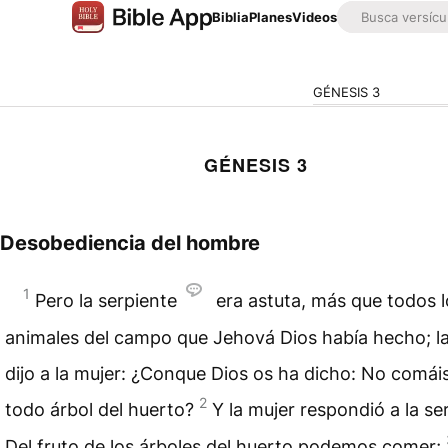
Biblia
Planes
Videos
GÉNESIS 3
GÉNESIS 3
Desobediencia del hombre
1
Pero la serpiente
era astuta, más que todos l
animales del campo que Jehová Dios había hecho; la
dijo a la mujer: ¿Conque Dios os ha dicho: No comái
2
todo árbol del huerto?
Y la mujer respondió a la se
Del fruto de los árboles del huerto podemos comer;