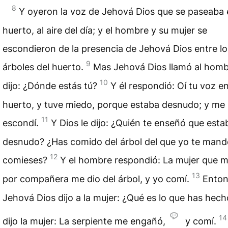
8
Y oyeron la voz de Jehová Dios que se paseaba 
huerto, al aire del día; y el hombre y su mujer se
escondieron de la presencia de Jehová Dios entre lo
9
árboles del huerto.
Mas Jehová Dios llamó al hombr
10
dijo: ¿Dónde estás tú?
Y él respondió: Oí tu voz en
huerto, y tuve miedo, porque estaba desnudo; y me
11
escondí.
Y Dios le dijo: ¿Quién te enseñó que esta
desnudo? ¿Has comido del árbol del que yo te mand
12
comieses?
Y el hombre respondió: La mujer que m
13
por compañera me dio del árbol, y yo comí.
Enton
Jehová Dios dijo a la mujer: ¿Qué es lo que has hech
14
dijo la mujer: La serpiente me engañó,
y comí.