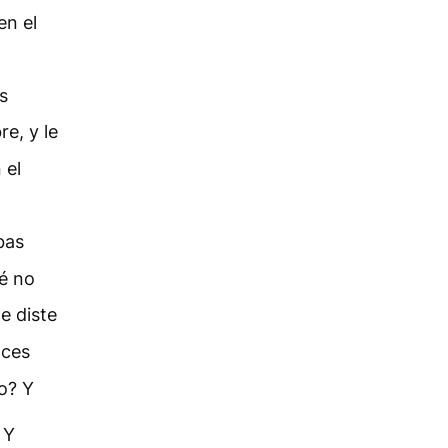
en el
s
e, y le
 el
bas
é no
e diste
ces
o? Y
Y