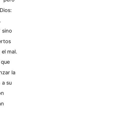
Dios:
.
5
sino
ertos
 el mal.
y que
nzar la
 a su
on
an