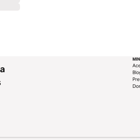
MIN
Ace
 a
Blo
Pr
s
Do