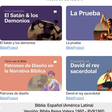
El Satán y los demonios
La prueba
BibleProject
BibleProject
Patrones de diseño
David el rey sacerdotal
BibleProject
BibleProject
Biblia: 
Español (América Latina)
Versión: Biblia Reina Valera 1960 - RVR1960