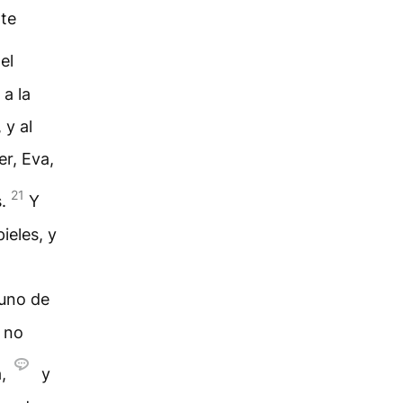
 te
el
a la
 y al
r, Eva,
21
s.
Y
ieles, y
 uno de
e no
,
y