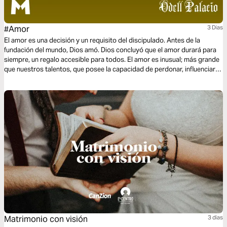
#Amor
3 Dias
El amor es una decisión y un requisito del discipulado. Antes de la
fundación del mundo, Dios amó. Dios concluyó que el amor durará para
siempre, un regalo accesible para todos. El amor es inusual; más grande
que nuestros talentos, que posee la capacidad de perdonar, influenciar la
cultura, ser disciplinados y comprometidos. El amor no es un
sentimiento o un etiquetado. En cambio, el amor es poder y es una
influencia. Este plan de tres días nos enseña que es amor.
Matrimonio con visión
3 dias