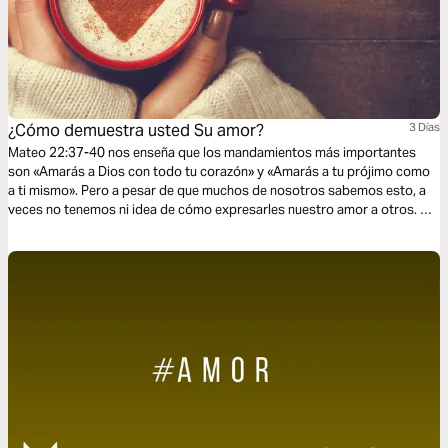
¿Cómo demuestra usted Su amor?
3 Días
Mateo 22:37-40 nos enseña que los mandamientos más importantes
son «Amarás a Dios con todo tu corazón» y «Amarás a tu prójimo como
a ti mismo». Pero a pesar de que muchos de nosotros sabemos esto, a
veces no tenemos ni idea de cómo expresarles nuestro amor a otros. En
este Plan de lectura aprenderemos sobre los cinco lenguajes del amor,
en otras palabras, cinco maneras principales en que la gente tiende a
expresar amor (según el Dr. Gary Chapman, autor del libro Los cinco
lenguajes del amor). Este Plan nos recuerda que amar a Dios significa
amar a otros, y es importante que nuestro amor vaya más allá de
palabras y se encarne en nuestras acciones y comportamientos.
Nosotros amamos porque Dios nos amó primero; hemos sido creados
para amar.