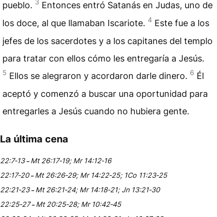
3
pueblo.
Entonces entró Satanás en Judas, uno de
4
los doce, al que llamaban Iscariote.
Este fue a los
jefes de los sacerdotes y a los capitanes del
templo
para tratar con ellos cómo les entregaría a Jesús.
5
6
Ellos se alegraron y acordaron darle dinero.
Él
aceptó y comenzó a buscar una oportunidad para
entregarles a Jesús cuando no hubiera gente.
La última cena
22:7‑13
Mt 26:17‑19; Mr 14:12‑16
–
22:17‑20
Mt 26:26‑29; Mr 14:22‑25; 1Co 11:23‑25
–
22:21‑23
Mt 26:21‑24; Mr 14:18‑21; Jn 13:21‑30
–
22:25‑27
Mt 20:25‑28; Mr 10:42‑45
–