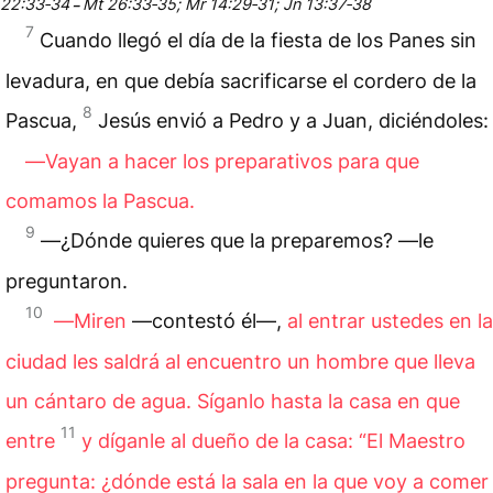
22:33‑34
Mt 26:33‑35; Mr 14:29‑31; Jn 13:37‑38
–
7
Cuando llegó el día de la fiesta de los Panes sin
levadura, en que debía sacrificarse el cordero de la
8
Pascua,
Jesús envió a Pedro y a Juan, diciéndoles:
―Vayan a hacer los preparativos para que
comamos la Pascua.
9
―¿Dónde quieres que la preparemos? —le
preguntaron.
10
―Miren
—contestó él—,
al entrar ustedes en la
ciudad les saldrá al encuentro un hombre que lleva
un cántaro de agua. Síganlo hasta la casa en que
11
entre
y díganle al dueño de la casa: “El Maestro
pregunta: ¿dónde está la sala en la que voy a comer