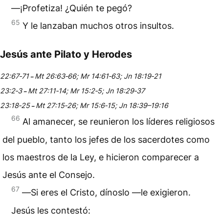
―¡Profetiza! ¿Quién te pegó?
65
Y le lanzaban muchos otros insultos.
Jesús ante Pilato y Herodes
22:67‑71
Mt 26:63‑66; Mr 14:61‑63; Jn 18:19‑21
–
23:2‑3
Mt 27:11‑14; Mr 15:2‑5; Jn 18:29‑37
–
23:18‑25
Mt 27:15‑26; Mr 15:6‑15; Jn 18:39–19:16
–
66
Al amanecer, se reunieron los líderes religiosos
del pueblo, tanto los jefes de los sacerdotes como
los
maestros de la Ley
, e hicieron comparecer a
Jesús ante el
Consejo
.
67
―Si eres el
Cristo
, dínoslo —le exigieron.
Jesús les contestó: