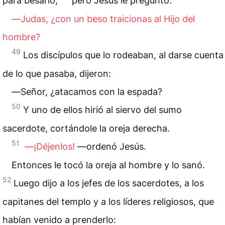
para besarlo,
pero Jesús le preguntó:
―Judas, ¿con un beso traicionas al Hijo del
hombre?
49
Los discípulos que lo rodeaban, al darse cuenta
de lo que pasaba, dijeron:
―Señor, ¿atacamos con la espada?
50
Y uno de ellos hirió al siervo del sumo
sacerdote, cortándole la oreja derecha.
51
―¡Déjenlos!
—ordenó Jesús.
Entonces le tocó la oreja al hombre y lo sanó.
52
Luego dijo a los jefes de los sacerdotes, a los
capitanes del
templo
y a los líderes religiosos, que
habían venido a prenderlo: