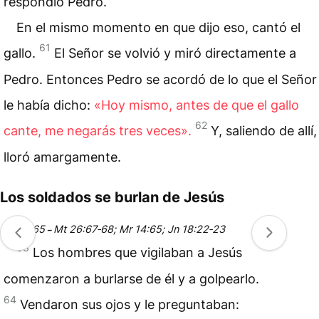
respondió Pedro.
En el mismo momento en que dijo eso, cantó el
61
gallo.
El Señor se volvió y miró directamente a
Pedro. Entonces Pedro se acordó de lo que el Señor
le había dicho:
«Hoy mismo, antes de que el gallo
62
cante, me negarás tres veces».
Y, saliendo de allí,
lloró amargamente.
Los soldados se burlan de Jesús
22:63‑65
Mt 26:67‑68; Mr 14:65; Jn 18:22‑23
–
63
Los hombres que vigilaban a Jesús
comenzaron a burlarse de él y a golpearlo.
64
Vendaron sus ojos y le preguntaban: