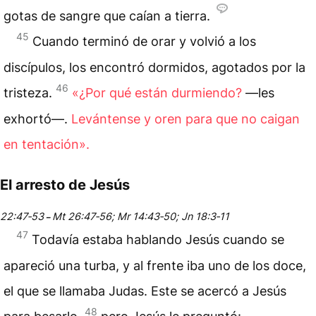
gotas de sangre que caían a tierra.
45
Cuando terminó de orar y volvió a los
discípulos, los encontró dormidos, agotados por la
46
tristeza.
«¿Por qué están durmiendo?
—les
exhortó—.
Levántense y oren para que no caigan
en tentación».
El arresto de Jesús
22:47‑53
Mt 26:47‑56; Mr 14:43‑50; Jn 18:3‑11
–
47
Todavía estaba hablando Jesús cuando se
apareció una turba, y al frente iba uno de los doce,
el que se llamaba Judas. Este se acercó a Jesús
48