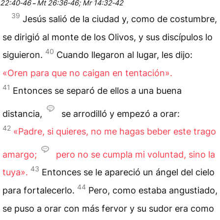
22:40‑46
Mt 26:36‑46; Mr 14:32‑42
–
39
Jesús salió de la ciudad y, como de costumbre,
se dirigió al monte de los Olivos, y sus discípulos lo
40
siguieron.
Cuando llegaron al lugar, les dijo:
«Oren para que no caigan en
tentación
».
41
Entonces se separó de ellos a una buena
distancia,
se arrodilló y empezó a orar:
42
«Padre, si quieres, no me hagas beber este trago
amargo;
pero no se cumpla mi voluntad, sino la
43
tuya».
Entonces se le apareció un ángel del cielo
44
para fortalecerlo.
Pero, como estaba angustiado,
se puso a orar con más fervor y su sudor era como