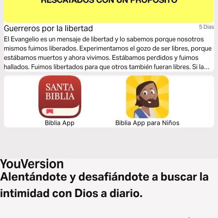
Guerreros por la libertad
5 Dias
El Evangelio es un mensaje de libertad y lo sabemos porque nosotros
mismos fuimos liberados. Experimentamos el gozo de ser libres, porque
estábamos muertos y ahora vivimos. Estábamos perdidos y fuimos
hallados. Fuimos libertados para que otros también fueran libres. Si la
misión de Dios es liberar al mundo, esa debe ser también la nuestra.
Realiza este plan de cinco días y aprende como ser un guerrero por la
libertad.
Biblia App
Biblia App para Niños
Alentándote y desafiándote a buscar la
intimidad con Dios a diario.