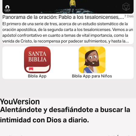
Panorama de la oración: Pablo a los tesalonicenses,
7 Dias
parte 1
El primero de una serie de tres, acerca de un estudio sistemático de la
oración apostólica, de la segunda carta a los tesalonicenses. Vemos a un
apóstol confrontativo en cuanto a temas de vital importancia, como la
venida de Cristo, la recompensa por padecer sufrimientos, y hasta la
haraganería. Los comentarios expresados en éste devocional, se
realizan en términos del ostensible contexto histórico del documento,
como una carta genuina de Pablo.
Biblia App
Biblia App para Niños
Alentándote y desafiándote a buscar la
intimidad con Dios a diario.