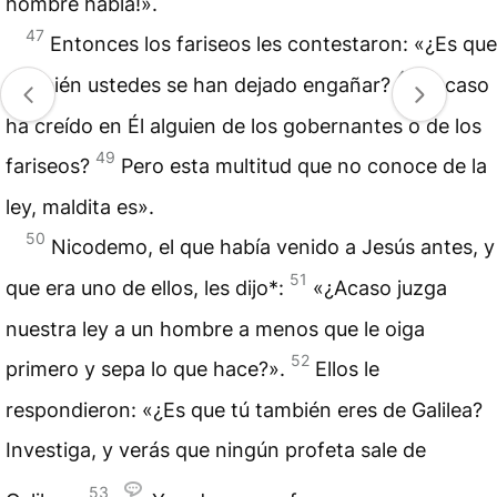
hombre habla!».
47
Entonces los fariseos les contestaron: «¿Es que
48
también ustedes se han dejado engañar?
¿Acaso
ha creído en Él alguien de los gobernantes o de los
49
fariseos?
Pero esta multitud que no conoce de la
ley, maldita es».
50
Nicodemo, el que había venido a Jesús antes, y
51
que era uno de ellos, les dijo*:
«¿Acaso juzga
nuestra ley a un hombre a menos que le oiga
52
primero y sepa lo que hace?».
Ellos le
respondieron: «¿Es que tú también eres de Galilea?
Investiga, y verás que ningún profeta sale de
53