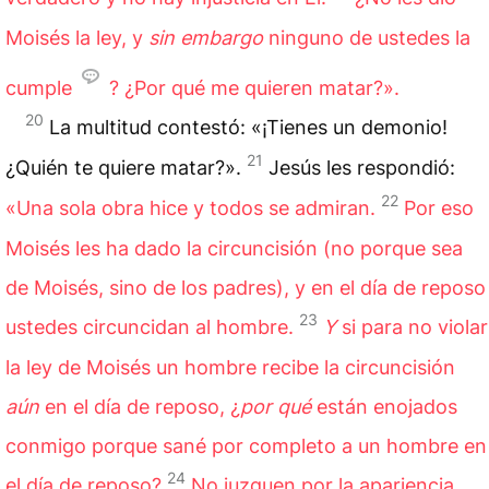
Moisés la ley, y
sin embargo
ninguno de ustedes la
cumple
? ¿Por qué me quieren matar?».
20
La multitud contestó: «¡Tienes un demonio!
21
¿Quién te quiere matar?».
Jesús les respondió:
22
«Una sola obra hice y todos se admiran.
Por eso
Moisés les ha dado la circuncisión (no porque sea
de Moisés, sino de los padres), y en el día de reposo
23
ustedes circuncidan al hombre.
Y
si para no violar
la ley de Moisés un hombre recibe la circuncisión
aún
en el día de reposo, ¿
por qué
están enojados
conmigo porque sané por completo a un hombre en
24
el día de reposo?
No juzguen por la apariencia,