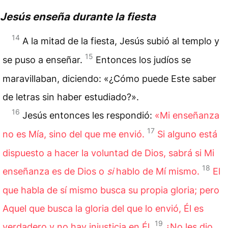
Jesús enseña durante la fiesta
14
A la mitad de la fiesta, Jesús subió al templo y
15
se puso a enseñar.
Entonces los judíos se
maravillaban, diciendo: «¿Cómo puede Este saber
de letras sin haber estudiado?».
16
Jesús entonces les respondió:
«Mi enseñanza
17
no es Mía, sino del que me envió.
Si alguno está
dispuesto a hacer la voluntad de Dios, sabrá si Mi
18
enseñanza es de Dios o
si
hablo de Mí mismo.
El
que habla de sí mismo busca su propia gloria; pero
Aquel que busca la gloria del que lo envió, Él es
19
verdadero y no hay injusticia en Él.
¿No les dio