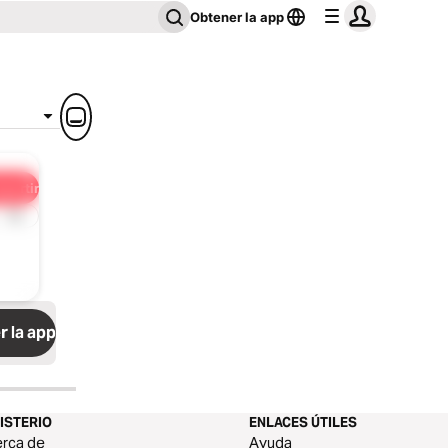
Obtener la app
partir
1x
 la app
ISTERIO
ENLACES ÚTILES
rca de
Ayuda