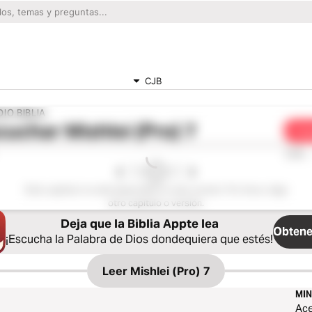
CJB
IO BIBLIA
cuchar
Mishlei (Pro) 7
Com
0:00
Este capítulo no está disponible en esta versión. Por favor, elige
otro capítulo o versión.
Deja que la Biblia Appte lea
Obtener
¡Escucha la Palabra de Dios dondequiera que estés!
Leer
Mishlei (Pro) 7
MIN
Ace