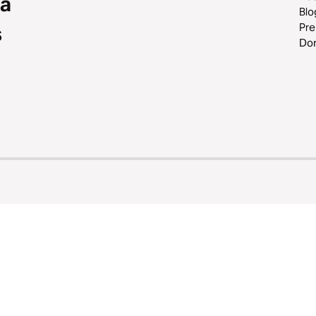
 a
Blo
Pr
s
Do