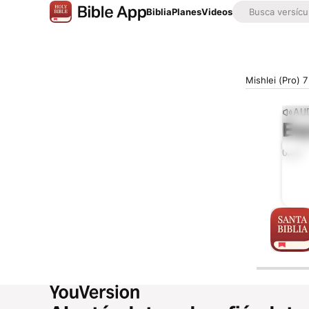
Biblia
Planes
Videos
Mishlei (Pro) 7
AUD
Es
0:00