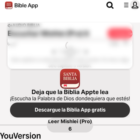
AUDIO BIBLIA
Escuchar
Mishlei (Pro) 6
Compartir
1x
0:00
0:00
Este capítulo no está disponible en esta versión. Por favor, elige
otro capítulo o versión.
Deja que la Biblia Appte lea
¡Escucha la Palabra de Dios dondequiera que estés!
Descargue la Biblia App gratis
Leer
Mishlei (Pro)
6