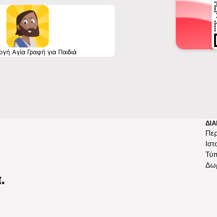
γή Αγία Γραφή για Παιδιά
ΔΙΑ
Περ
Ιστ
Τύ
Δω
.