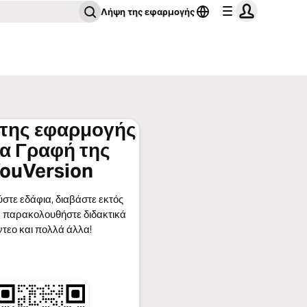
Λήψη της εφαρμογής
της εφαρμογής
ία Γραφή της
ouVersion
στε εδάφια, διαβάστε εκτός
 παρακολουθήστε διδακτικά
ντεο και πολλά άλλα!