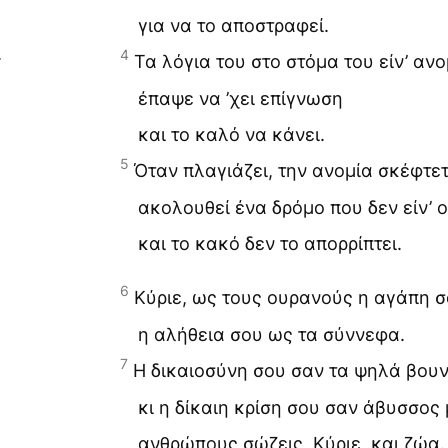
για να το αποστραφεί.
4
·
Τα λόγια του στο στόμα του είν’ ανο
έπαψε να ’χει επίγνωση
και το καλό να κάνει.
5
Όταν πλαγιάζει, την ανομία σκέφτετ
ακολουθεί ένα δρόμο που δεν είν’ 
και το κακό δεν το απορρίπτει.
6
Κύριε, ως τους ουρανούς η αγάπη σ
η αλήθεια σου ως τα σύννεφα.
7
Η δικαιοσύνη σου σαν τα ψηλά βου
κι η δίκαιη κρίση σου σαν άβυσσος
ανθρώπους σώζεις, Κύριε, και ζώα.