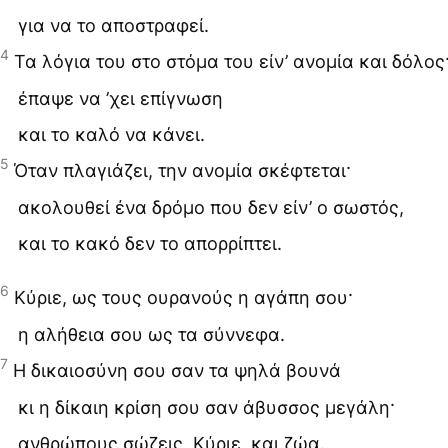
για να το αποστραφεί.
4
Τα λόγια του στο στόμα του είν’ ανομία και δόλος
έπαψε να ’χει επίγνωση
και το καλό να κάνει.
5
Όταν πλαγιάζει, την ανομία σκέφτεται·
ακολουθεί ένα δρόμο που δεν είν’ ο σωστός,
και το κακό δεν το απορρίπτει.
6
Κύριε, ως τους ουρανούς η αγάπη σου·
η αλήθεια σου ως τα σύννεφα.
7
Η δικαιοσύνη σου σαν τα ψηλά βουνά
κι η δίκαιη κρίση σου σαν άβυσσος μεγάλη·
ανθρώπους σώζεις, Κύριε, και ζώα.