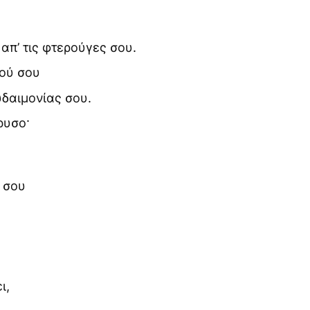
απ’ τις φτερούγες σου.
ιού σου
ευδαιμονίας σου.
ρυσο·
 σου
ι,