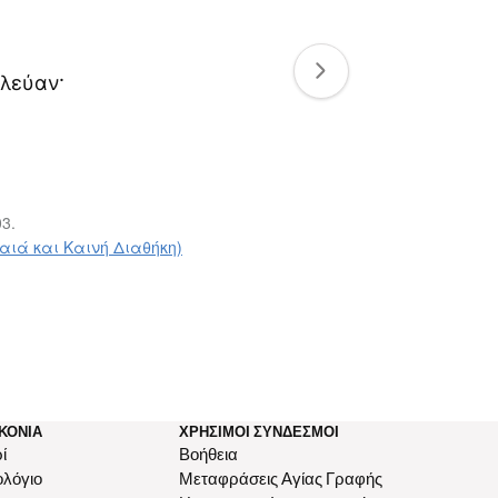
υλεύαν·
03.
ιά και Καινή Διαθήκη)
ΚΟΝΊΑ
ΧΡΉΣΙΜΟΙ ΣΎΝΔΕΣΜΟΙ
ί
Βοήθεια
ολόγιο
Μεταφράσεις Αγίας Γραφής