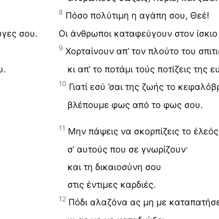
8
Πόσο πολύτιμη η αγάπη σου, Θεέ!
ύγες σου.
Οι άνθρωποι καταφεύγουν στον ίσκιο 
9
Χορταίνουν απ’ τον πλούτο του σπιτ
υ.
κι απ’ το ποτάμι τούς ποτίζεις της 
10
Γιατί εσύ ’σαι της ζωής το κεφαλόβ
βλέπουμε φως από το φως σου.
11
Μην πάψεις να σκορπίζεις το έλεός
σ’ αυτούς που σε γνωρίζουν·
και τη δικαιοσύνη σου
στις έντιμες καρδιές.
12
Πόδι αλαζόνα ας μη με καταπατήσε