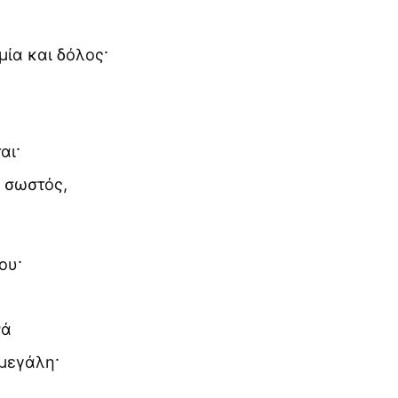
μία και δόλος·
αι·
ο σωστός,
ου·
νά
 μεγάλη·