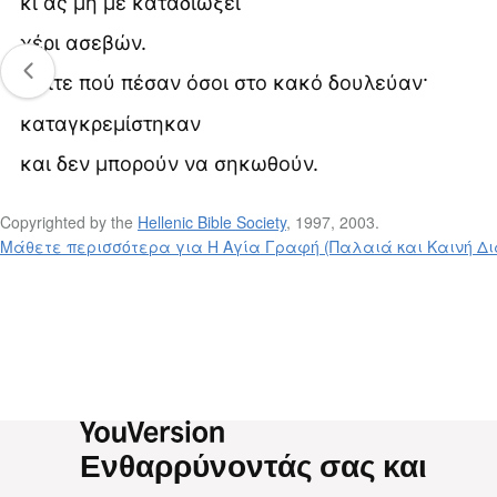
κι ας μη με καταδιώξει
χέρι ασεβών.
13
Δείτε πού πέσαν όσοι στο κακό δουλεύαν·
καταγκρεμίστηκαν
και δεν μπορούν να σηκωθούν.
Copyrighted by the
Hellenic Bible Society
, 1997, 2003.
Μάθετε περισσότερα για Η Αγία Γραφή (Παλαιά και Καινή Δι
Ενθαρρύνοντάς σας και