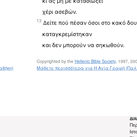
κι ας μη με καταδιώξει
χέρι ασεβών.
13
Δείτε πού πέσαν όσοι στο κακό δο
καταγκρεμίστηκαν
και δεν μπορούν να σηκωθούν.
Copyrighted by the
Hellenic Bible Society
, 1997, 20
αθήκη)
Μάθετε περισσότερα για Η Αγία Γραφή (Παλα
ΔΙΑ
Περ
Ιστ