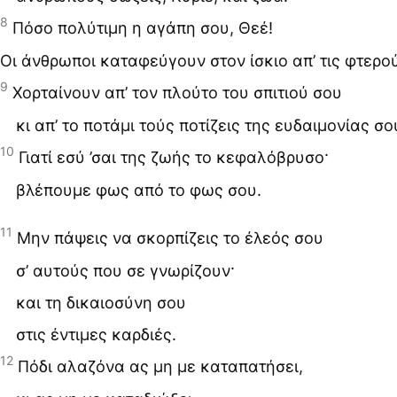
8
Πόσο πολύτιμη η αγάπη σου, Θεέ!
Οι άνθρωποι καταφεύγουν στον ίσκιο απ’ τις φτερο
9
Χορταίνουν απ’ τον πλούτο του σπιτιού σου
κι απ’ το ποτάμι τούς ποτίζεις της ευδαιμονίας σο
10
Γιατί εσύ ’σαι της ζωής το κεφαλόβρυσο·
βλέπουμε φως από το φως σου.
11
Μην πάψεις να σκορπίζεις το έλεός σου
σ’ αυτούς που σε γνωρίζουν·
και τη δικαιοσύνη σου
στις έντιμες καρδιές.
12
Πόδι αλαζόνα ας μη με καταπατήσει,