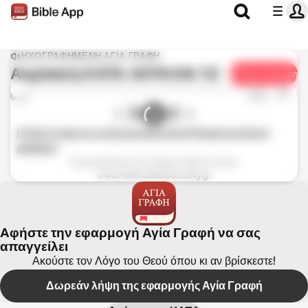
ΗΧΟΓΡΑΦΗΜΈΝΗ ΑΓΊΑ ΓΡΑΦΉ
Ακρόαση
ΚΑΤΑ ΛΟΥΚΑΝ 12
Κοινοποίηση
1x
0:00
0:00
Η Αγία Γραφή με τα Δευτεροκανονικά (Παλαιά και Καινή
Διαθήκη)
Copyrighted by the Hellenic Bible Society,
www.HellenicBibleSociety.gr
Αφήστε την εφαρμογή Αγία Γραφή να σας
απαγγείλει
Ακούστε τον Λόγο του Θεού όπου κι αν βρίσκεστε!
Δωρεάν λήψη της εφαρμογής Αγία Γραφή