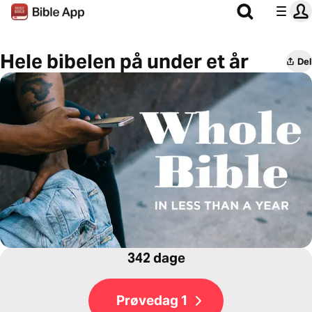
Hele bibelen på under et år
Del
342 dage
Prøvedag 1