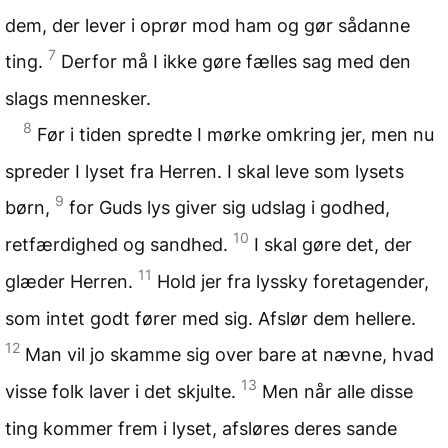
dem, der lever i oprør mod ham og gør sådanne
7
ting.
Derfor må I ikke gøre fælles sag med den
slags mennesker.
8
Før i tiden spredte I mørke omkring jer, men nu
spreder I lyset fra Herren. I skal leve som lysets
9
børn,
for Guds lys giver sig udslag i godhed,
10
retfærdighed og sandhed.
I skal gøre det, der
11
glæder Herren.
Hold jer fra lyssky foretagender,
som intet godt fører med sig. Afslør dem hellere.
12
Man vil jo skamme sig over bare at nævne, hvad
13
visse folk laver i det skjulte.
Men når alle disse
ting kommer frem i lyset, afsløres deres sande