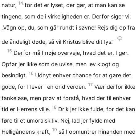
14
natur,
for det er lyset, der gør, at man kan se
tingene, som de i virkeligheden er. Derfor siger vi:
„Vågn op, du, som går rundt i søvne! Rejs dig op fra
de åndeligt døde, så vil Kristus blive dit lys.”
15
Derfor må I nøje overveje, hvad det er, I gør.
Opfør jer ikke som de uvise, men lev klogt og
16
besindigt.
Udnyt enhver chance for at gøre det
17
gode, for I lever i en ond verden.
Vær derfor ikke
tankeløse, men prøv at forstå, hvad der til enhver
18
tid er Herrens vilje.
Drik jer ikke fulde, for det kan
føre til et umoralsk liv. Nej, lad jer fylde med
19
Helligåndens kraft,
så I opmuntrer hinanden med