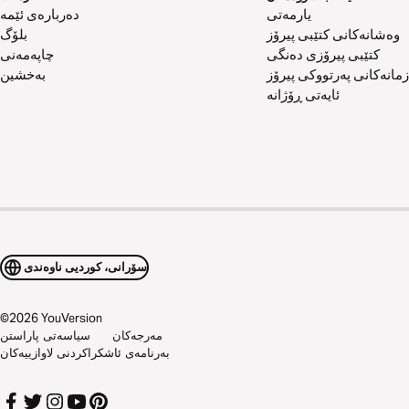
یارمەتی
دەربارەی ئێمە
وەشانەکانی کتێبی پیرۆز
بلۆگ
کتێبی پیرۆزی دەنگی
چاپەمەنی
زمانەکانی پەرتووکی پیرۆز
بەخشین
ئایەتی ڕۆژانە
سۆرانی، کوردیی ناوەندی
©
2026
YouVersion
مەرجەکان
سیاسەتی پاراستن
بەرنامەی ئاشکراکردنی لاوازییەکان