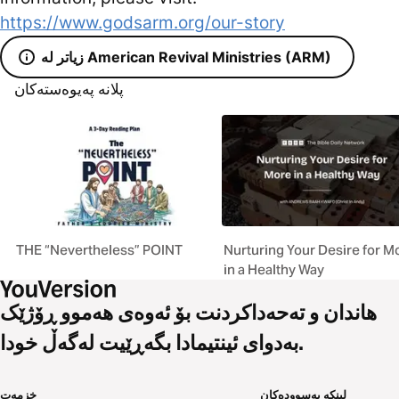
https://www.godsarm.org/our-story
زیاتر لە American Revival Ministries (ARM)
پلانە پەیوەستەکان
THE “Nevertheless” POINT
Nurturing Your Desire for M
in a Healthy Way
هاندان و تەحەداکردنت بۆ ئەوەی هەموو ڕۆژێک
بەدوای ئینتیمادا بگەڕێیت لەگەڵ خودا.
لینکە بەسوودەکان
خزمەت