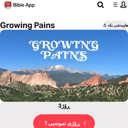
Growing Pains
هاوبەشی بکە
3ڕۆژ
ڕۆژی نمونەیی 1