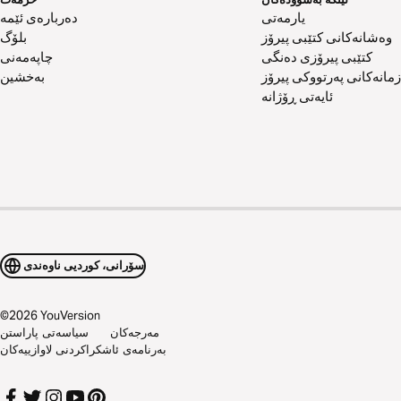
یارمەتی
دەربارەی ئێمە
وەشانەکانی کتێبی پیرۆز
بلۆگ
کتێبی پیرۆزی دەنگی
چاپەمەنی
زمانەکانی پەرتووکی پیرۆز
بەخشین
ئایەتی ڕۆژانە
سۆرانی، کوردیی ناوەندی
©
2026
YouVersion
مەرجەکان
سیاسەتی پاراستن
بەرنامەی ئاشکراکردنی لاوازییەکان