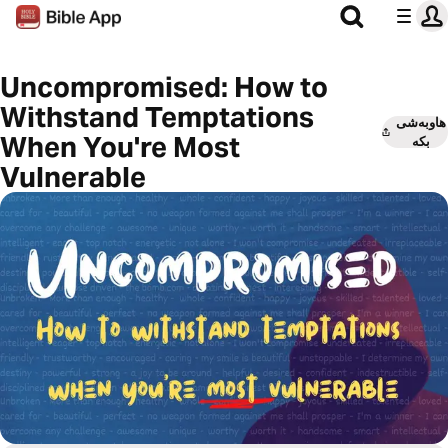
Uncompromised: How to
Withstand Temptations
هاوبەشی
When You're Most
بکە
Vulnerable