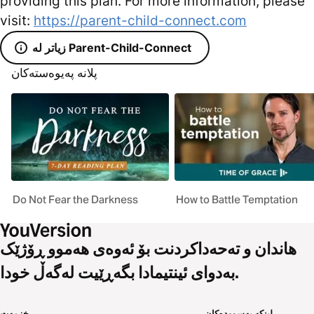
providing this plan. For more information, please
visit:
https://parent-child-connect.com
زیاتر لە Parent-Child-Connect
پلانە پەیوەستەکان
Do Not Fear the Darkness
How to Battle Temptation
هاندان و تەحەداکردنت بۆ ئەوەی هەموو ڕۆژێک
بەدوای ئینتیمادا بگەڕێیت لەگەڵ خودا.
لینکە بەسوودەکان
خزمەت