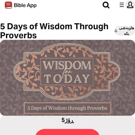
5 Days of Wisdom Through
هاوبەشی
Proverbs
بکە
5ڕۆژ