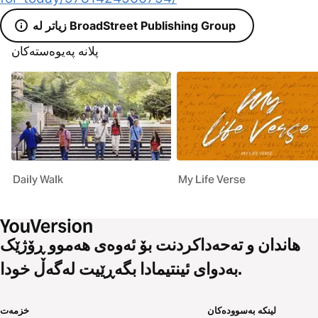
زیاتر لە BroadStreet Publishing Group
پلانە پەیوەستەکان
Daily Walk
My Life Verse
هاندان و تەحەداکردنت بۆ ئەوەی هەموو ڕۆژێک
بەدوای ئینتیمادا بگەڕێیت لەگەڵ خودا.
لینکە بەسوودەکان
خزمەت