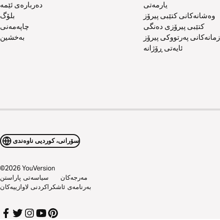
یارمەتی
دەربارەی ئێمە
وەشانەکانی کتێبی پیرۆز
بلۆگ
کتێبی پیرۆزی دەنگی
چاپەمەنی
زمانەکانی پەرتووکی پیرۆز
بەخشین
ئایەتی ڕۆژانە
سۆرانی، کوردیی ناوەندی
©
2026
YouVersion
مەرجەکان
سیاسەتی پاراستن
بەرنامەی ئاشکراکردنی لاوازییەکان