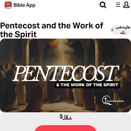
Pentecost and the Work of
هاوبەشی
the Spirit
بکە
5ڕۆژ