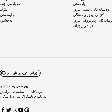
یارمەتی
دەربارەی ئێمە
وەشانەکانی کتێبی پیرۆز
بلۆگ
کتێبی پیرۆزی دەنگی
چاپەمەنی
زمانەکانی پەرتووکی پیرۆز
بەخشین
ئایەتی ڕۆژانە
سۆرانی، کوردیی ناوەندی
©
2026
YouVersion
مەرجەکان
سیاسەتی پاراستن
بەرنامەی ئاشکراکردنی لاوازییەکان