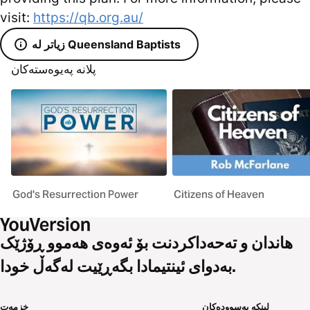
visit:
https://qb.org.au/
زیاتر لە Queensland Baptists
پلانە پەیوەستەکان
God's Resurrection Power
Citizens of Heaven
هاندان و تەحەداکردنت بۆ ئەوەی هەموو ڕۆژێک
بەدوای ئینتیمادا بگەڕێیت لەگەڵ خودا.
لینکە بەسوودەکان
خزمەت