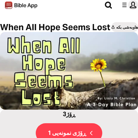
When All Hope Seems Lost
هاوبەشی بکە
3ڕۆژ
ڕۆژی نمونەیی 1