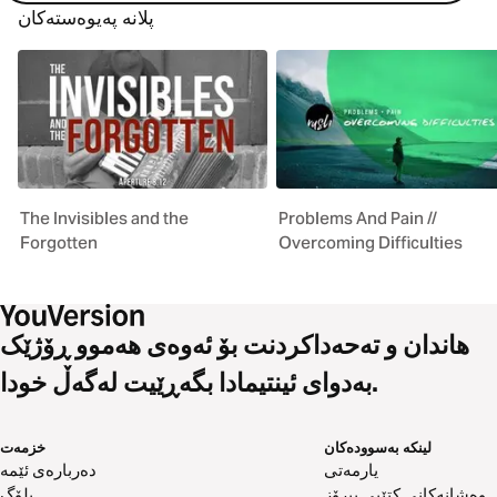
پلانە پەیوەستەکان
The Invisibles and the
Problems And Pain //
Forgotten
Overcoming Difficulties
هاندان و تەحەداکردنت بۆ ئەوەی هەموو ڕۆژێک
بەدوای ئینتیمادا بگەڕێیت لەگەڵ خودا.
لینکە بەسوودەکان
خزمەت
یارمەتی
دەربارەی ئێمە
وەشانەکانی کتێبی پیرۆز
بلۆگ