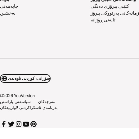
کتێبی پیرۆزی دەنگی
چاپەمەنی
زمانەکانی پەرتووکی پیرۆز
بەخشین
ئایەتی ڕۆژانە
سۆرانی، کوردیی ناوەندی
©
2026
YouVersion
مەرجەکان
سیاسەتی پاراستن
بەرنامەی ئاشکراکردنی لاوازییەکان