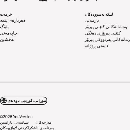
لینکە بەسوودەکان
خزمەت
یارمەتی
دەربارەی ئێمە
وەشانەکانی کتێبی پیرۆز
بلۆگ
کتێبی پیرۆزی دەنگی
چاپەمەنی
زمانەکانی پەرتووکی پیرۆز
بەخشین
ئایەتی ڕۆژانە
سۆرانی، کوردیی ناوەندی
©
2026
YouVersion
مەرجەکان
سیاسەتی پاراستن
بەرنامەی ئاشکراکردنی لاوازییەکان