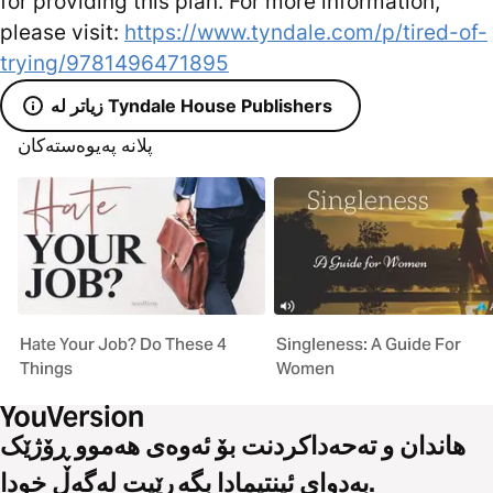
for providing this plan. For more information,
please visit:
https://www.tyndale.com/p/tired-of-
trying/9781496471895
زیاتر لە Tyndale House Publishers
پلانە پەیوەستەکان
Hate Your Job? Do These 4
Singleness: A Guide For
Things
Women
هاندان و تەحەداکردنت بۆ ئەوەی هەموو ڕۆژێک
بەدوای ئینتیمادا بگەڕێیت لەگەڵ خودا.