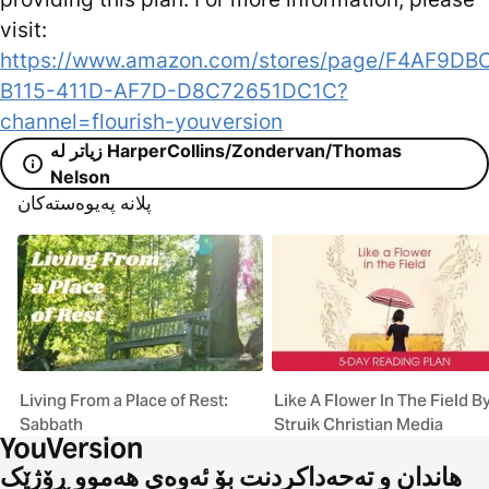
visit:
https://www.amazon.com/stores/page/F4AF9DB
B115-411D-AF7D-D8C72651DC1C?
channel=flourish-youversion
زیاتر لە HarperCollins/Zondervan/Thomas
Nelson
پلانە پەیوەستەکان
Living From a Place of Rest:
Like A Flower In The Field B
Sabbath
Struik Christian Media
هاندان و تەحەداکردنت بۆ ئەوەی هەموو ڕۆژێک