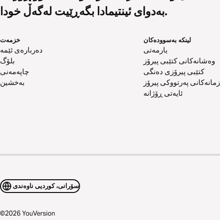
بەدوای ئینتیمادا بگەڕێیت لەگەڵ خودا.
لینکە بەسوودەکان
خزمەت
یارمەتی
دەربارەی ئێمە
وەشانەکانی کتێبی پیرۆز
بلۆگ
کتێبی پیرۆزی دەنگی
چاپەمەنی
زمانەکانی پەرتووکی پیرۆز
بەخشین
ئایەتی ڕۆژانە
سۆرانی، کوردیی ناوەندی
©
2026
YouVersion