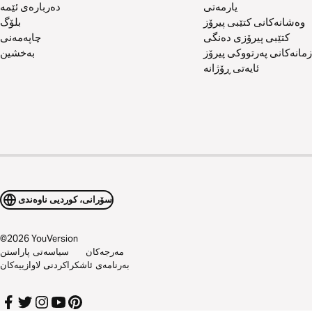
یارمەتی
دەربارەی ئێمە
وەشانەکانی کتێبی پیرۆز
بلۆگ
کتێبی پیرۆزی دەنگی
چاپەمەنی
زمانەکانی پەرتووکی پیرۆز
بەخشین
ئایەتی ڕۆژانە
سۆرانی، کوردیی ناوەندی
©
2026
YouVersion
مەرجەکان
سیاسەتی پاراستن
بەرنامەی ئاشکراکردنی لاوازییەکان