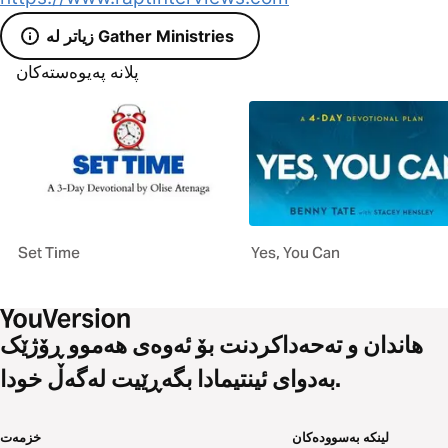
زیاتر لە Gather Ministries
پلانە پەیوەستەکان
Set Time
Yes, You Can
هاندان و تەحەداکردنت بۆ ئەوەی هەموو ڕۆژێک
بەدوای ئینتیمادا بگەڕێیت لەگەڵ خودا.
لینکە بەسوودەکان
خزمەت