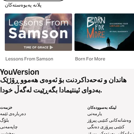
پلانە پەیوەستەکان
Lessons From Samson
Born For More
هاندان و تەحەداکردنت بۆ ئەوەی هەموو ڕۆژێک
بەدوای ئینتیمادا بگەڕێیت لەگەڵ خودا.
لینکە بەسوودەکان
خزمەت
یارمەتی
دەربارەی ئێمە
وەشانەکانی کتێبی پیرۆز
بلۆگ
کتێبی پیرۆزی دەنگی
چاپەمەنی
زمانەکانی پەرتووکی پیرۆز
بەخشین