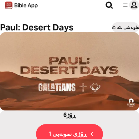
Paul: Desert Days
هاوبەشی بکە
6ڕۆژ
ڕۆژی نمونەیی 1