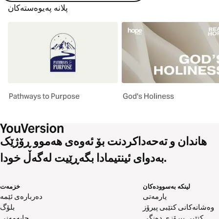
پلانە پەیوەستەکان
Pathways to Purpose
God's Holiness
هاندان و تەحەداکردنت بۆ ئەوەی هەموو ڕۆژێک
بەدوای ئینتیمادا بگەڕێیت لەگەڵ خودا.
لینکە بەسوودەکان
خزمەت
یارمەتی
دەربارەی ئێمە
وەشانەکانی کتێبی پیرۆز
بلۆگ
کتێبی پیرۆزی دەنگی
چاپەمەنی