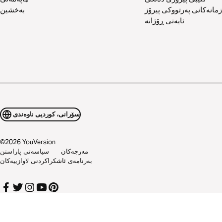
زمانەکانی پەرتووکی پیرۆز
بەخشین
ئایەتی ڕۆژانە
سۆرانی، کوردیی ناوەندی
©
2026
YouVersion
مەرجەکان
سیاسەتی پاراستن
بەرنامەی ئاشکراکردنی لاوازییەکان