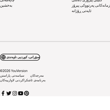
زمانەکانی پەرتووکی پیرۆز
بەخشین
ئایەتی ڕۆژانە
سۆرانی، کوردیی ناوەندی
©
2026
YouVersion
مەرجەکان
سیاسەتی پاراستن
بەرنامەی ئاشکراکردنی لاوازییەکان