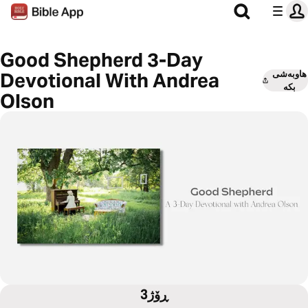
Good Shepherd 3-Day
هاوبەشی
Devotional With Andrea
بکە
Olson
3ڕۆژ