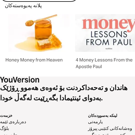
پلانە پەیوەستەکان
Honey Money from Heaven
4 Money Lessons From the
Apostle Paul
هاندان و تەحەداکردنت بۆ ئەوەی هەموو ڕۆژێک
بەدوای ئینتیمادا بگەڕێیت لەگەڵ خودا.
لینکە بەسوودەکان
خزمەت
یارمەتی
دەربارەی ئێمە
وەشانەکانی کتێبی پیرۆز
بلۆگ
کتێبی پیرۆزی دەنگی
چاپەمەنی