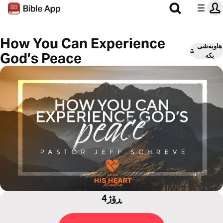
How You Can Experience
هاوبەشی
God’s Peace
بکە
4ڕۆژ