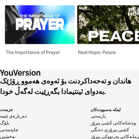
The Importance of Prayer
Real Hope: Peace
هاندان و تەحەداکردنت بۆ ئەوەی هەموو ڕۆژێک
بەدوای ئینتیمادا بگەڕێیت لەگەڵ خودا.
لینکە بەسوودەکان
خزمەت
یارمەتی
دەربارەی ئێمە
وەشانەکانی کتێبی پیرۆز
بلۆگ
کتێبی پیرۆزی دەنگی
چاپەمەنی
زمانەکانی پەرتووکی پیرۆز
بەخشین