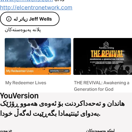
http://elcentronetwork.com
زیاتر لە Jeff Wells
پلانە پەیوەستەکان
My Redeemer Lives
THE REVIVAL: Awakening a
Generation for God
هاندان و تەحەداکردنت بۆ ئەوەی هەموو ڕۆژێک
بەدوای ئینتیمادا بگەڕێیت لەگەڵ خودا.
لینکە بەسوودەکان
خزمەت