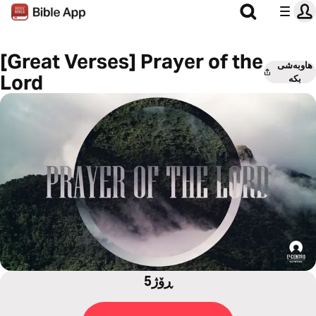
[Great Verses] Prayer of the
هاوبەشی
Lord
بکە
5ڕۆژ