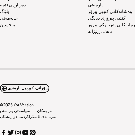
یارمەتی
دەربارەی ئێمە
وەشانەکانی کتێبی پیرۆز
بلۆگ
کتێبی پیرۆزی دەنگی
چاپەمەنی
زمانەکانی پەرتووکی پیرۆز
بەخشین
ئایەتی ڕۆژانە
سۆرانی، کوردیی ناوەندی
©
2026
YouVersion
مەرجەکان
سیاسەتی پاراستن
بەرنامەی ئاشکراکردنی لاوازییەکان