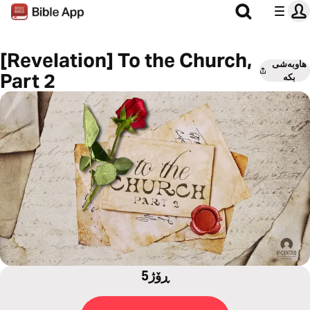
[Revelation] To the Church,
هاوبەشی
Part 2
بکە
5ڕۆژ