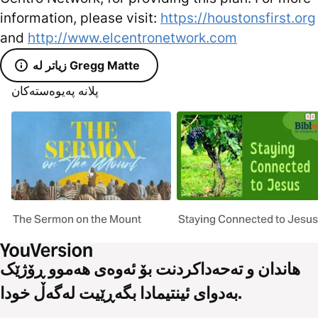
information, please visit:
https://houstonsfirst.org
and
http://www.elcentronetwork.com
زیاتر لە Gregg Matte
پلانە پەیوەستەکان
The Sermon on the Mount
Staying Connected to Jesus
هاندان و تەحەداکردنت بۆ ئەوەی هەموو ڕۆژێک
بەدوای ئینتیمادا بگەڕێیت لەگەڵ خودا.