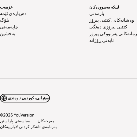
لینکە بەسوودەکان
خزمەت
یارمەتی
دەربارەی ئێمە
وەشانەکانی کتێبی پیرۆز
بلۆگ
کتێبی پیرۆزی دەنگی
چاپەمەنی
زمانەکانی پەرتووکی پیرۆز
بەخشین
ئایەتی ڕۆژانە
سۆرانی، کوردیی ناوەندی
©
2026
YouVersion
مەرجەکان
سیاسەتی پاراستن
بەرنامەی ئاشکراکردنی لاوازییەکان