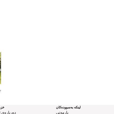
ials of
Dealing With Injustice...
You Reap What Yo
لینکە بەسوودەکان
خزم
یارمەتی
دەربارەی ئ