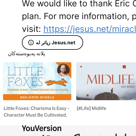
We would like to thank Eric C
plan. For more information, 
visit:
https://jesus.net/mirac
زیاتر لە Jesus.net
پلانە پەیوەستەکان
Little Foxes: Charisma Is Easy -
[#Life] Midlife
Character Must Be Cultivated.