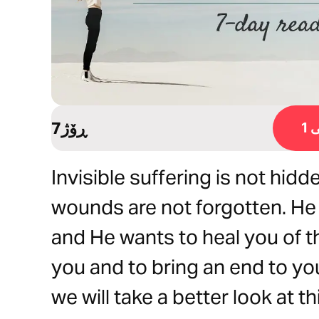
7ڕۆژ
1
Invisible suffering is not hid
wounds are not forgotten. H
and He wants to heal you of 
you and to bring an end to your
we will take a better look at th