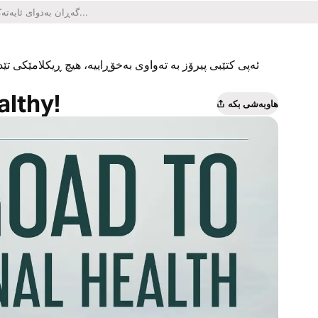
ئەپی کتێبی پیرۆز بە تەواوی بەخۆڕاییە، هیچ ڕیکلامێکی تێدا
lthy!
هاوبەشی بکە