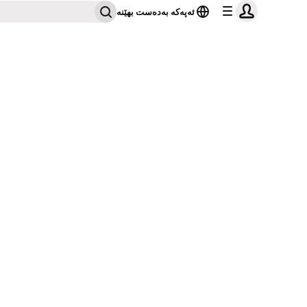
ئەپەکە بەدەست بهێنە