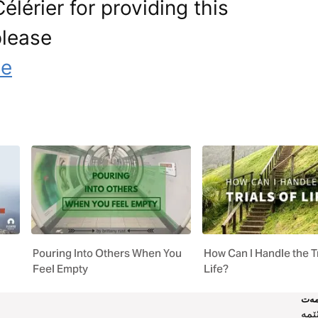
élérier for providing this
please
le
Pouring Into Others When You
How Can I Handle the Tr
Feel Empty
Life?
ەت
ێمە