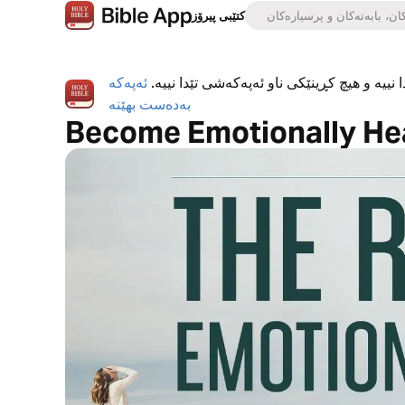
کتێبی پیرۆز
 نییە و هیچ کڕینێکی ناو ئەپەکەشی تێدا نییە.
ئەپەکە
بەدەست بهێنە
Become Emotionally Hea