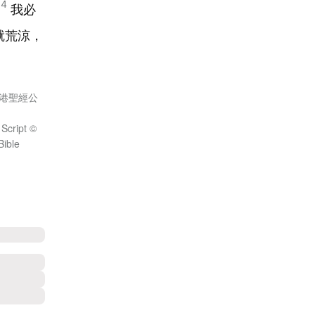
14
我必
就荒涼，
：香港聖經公
 Script ©
Bible