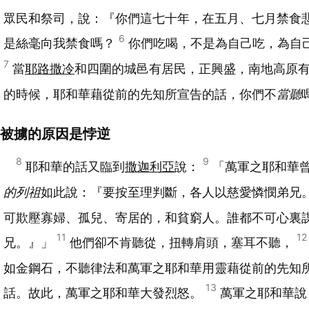
眾民和祭司，說：『你們這七十年，在五月、七月禁食
6
是絲毫向我禁食嗎？
你們吃喝，不是為自己吃，為自
7
當
耶路撒冷
和四圍的城邑有居民，正興盛，南地高原
的時候，耶和華藉從前的先知所宣告的話，你們不
當聽
被擄的原因是悖逆
8
9
耶和華的話又臨到
撒迦利亞
說：
「萬軍之耶和華
的列祖
如此說：『要按至理判斷，各人以慈愛憐憫弟兄
可欺壓寡婦、孤兒、寄居的，和貧窮人。誰都不可心裏
11
12
兄。』」
他們卻不肯聽從，扭轉肩頭，塞耳不聽，
如金鋼石，不聽律法和萬軍之耶和華用靈藉從前的先知
13
話。故此，萬軍之耶和華大發烈怒。
萬軍之耶和華說