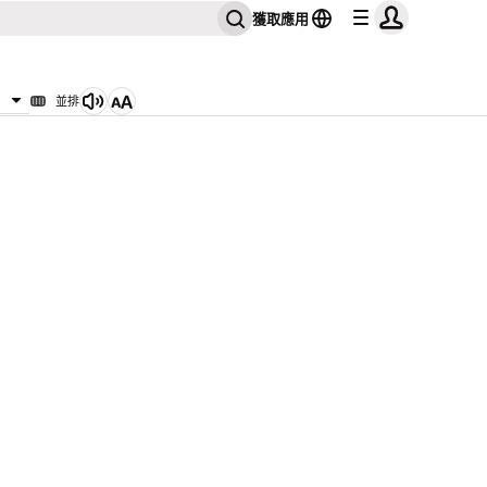
獲取應用
並排