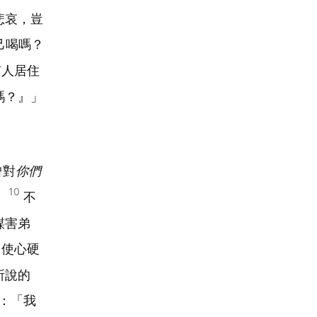
悲哀，豈
己喝嗎？
有人居住
嗎？』」
曾對
你們
10
。
不
謀害弟
使心硬
所說的
：「我