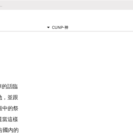
CUNP-神
華的話臨
勒
，並跟
殿中的祭
還當這樣
告國內的