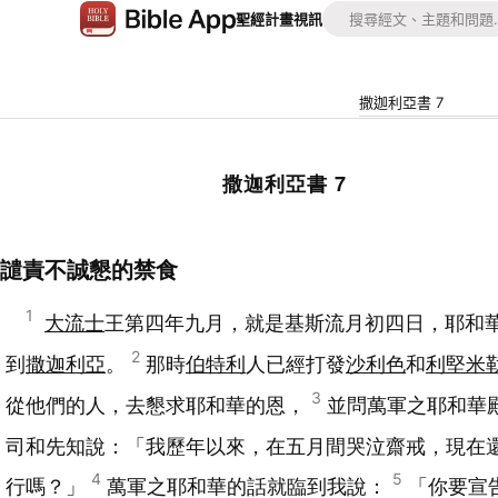
聖經
計畫
視訊
撒迦利亞書 7
撒迦利亞書 7
譴責不誠懇的禁食
1
大流士
王第四年九月，就是基斯流月初四日，耶和
2
到
撒迦利亞
。
那時
伯特利
人已經打發
沙利色
和
利堅米
3
從他們的人，去懇求耶和華的恩，
並問萬軍之耶和華
司和先知說：「我歷年以來，在五月間哭泣齋戒，現在
4
5
行嗎？」
萬軍之耶和華的話就臨到我說：
「你要宣