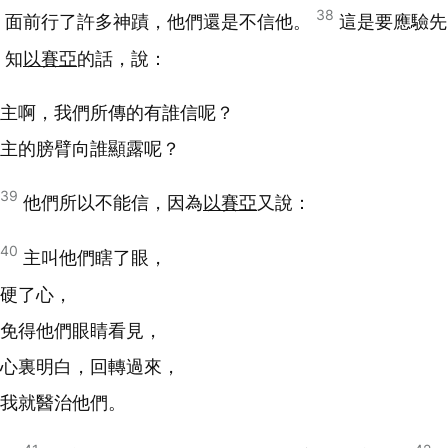
38
面前行了許多神蹟，他們還是不信他。
這是要應驗先
知
以賽亞
的話，說：
主啊，我們所傳的有誰信呢？
主的膀臂向誰顯露呢？
39
他們所以不能信，因為
以賽亞
又說：
40
主叫他們瞎了眼，
硬了心，
免得他們眼睛看見，
心裏明白，回轉過來，
我就醫治他們。