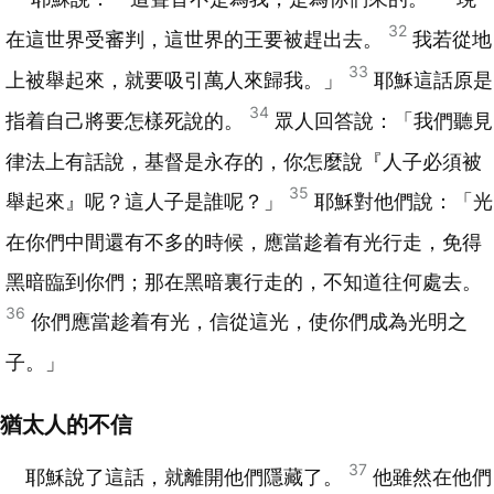
32
在這世界受審判，這世界的王要被趕出去。
我若從地
33
上被舉起來，就要吸引萬人來歸我。」
耶穌這話原是
34
指着自己將要怎樣死說的。
眾人回答說：「我們聽見
律法上有話說，基督是永存的，你怎麼說『人子必須被
35
舉起來』呢？這人子是誰呢？」
耶穌對他們說：「光
在你們中間還有不多的時候，應當趁着有光行走，免得
黑暗臨到你們；那在黑暗裏行走的，不知道往何處去。
36
你們應當趁着有光，信從這光，使你們成為光明之
子。」
猶太人的不信
37
耶穌說了這話，就離開他們隱藏了。
他雖然在他們