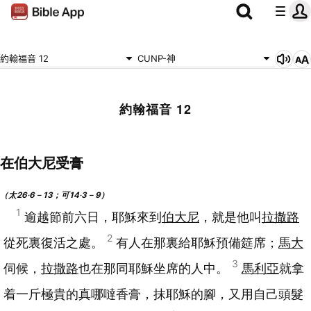
約翰福音 12
CUNP-神
約翰福音 12
在伯大尼受膏
（太26‧6－13；可14‧3－9）
1
逾越節前六日，耶穌來到
伯大尼
，就是他叫
拉撒路
2
從死裏復活之處。
有人在那裏給耶穌預備筵席；
馬大
3
伺候，
拉撒路
也在那同耶穌坐席的人中。
馬利亞
就拿
着一斤極貴的真哪噠香膏，抹耶穌的腳，又用自己頭髮