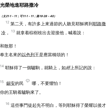
光榮地進耶路撒冷
（太21‧1－11；可11‧1－11；路19‧28－40）
12
第二天，有許多上來過節的人聽見耶穌將到
耶路撒
13
冷
，
就拿着棕樹枝出去迎接他，喊着說：
和散那！
奉主名來的
以色列
王是應當稱頌的！
14
耶穌得了一個驢駒，就騎上，如
經
上所記的說：
15
錫安
的民
哪，不要懼怕！
你的王騎着驢駒來了。
16
這些事門徒起先不明白，等到耶穌得了榮耀以後才