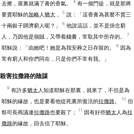
4
去擦，屋裏就滿了膏的香氣。
有一個門徒，就是那將
5
要賣耶穌的
加略
人
猶大
，
說：「這香膏為甚麼不賣三
6
十兩銀子賙濟窮人呢？」
他說這話，並不是掛念窮
7
人，乃因他是個賊，又帶着錢囊，常取其中所存的。
8
耶穌說：「由她吧！她是為我安葬之日存留的。
因為
常有窮人和你們同在，只是你們不常有我。」
殺害拉撒路的陰謀
9
有許多
猶太
人知道耶穌在那裏，就來了，不但是為
10
耶穌的緣故，也是要看他從死裏所復活的
拉撒路
。
但
11
祭司長商議連
拉撒路
也要殺了；
因有好些
猶太
人為
拉
撒路
的緣故，回去信了耶穌。