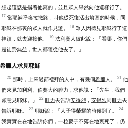
想起這話是指着他寫的，並且眾人果然向他這樣行了。
17
當耶穌呼喚
拉撒路
，叫他從死復活出墳墓的時候，同
18
耶穌在那裏的眾人就作見證。
眾人因聽見耶穌行了這
19
神蹟，就去迎接他。
法利賽人彼此說：「看哪，你們
是徒勞無益，世人都隨從他去了。」
希臘人求見耶穌
20
21
那時，上來過節禮拜的人中，有幾個
希臘
人。
他
們來見
加利利
、
伯賽大
的
腓力
，求他說：「先生，我們
22
願意見耶穌。」
腓力
去告訴
安得烈
，
安得烈
同
腓力
去
23
24
告訴耶穌。
耶穌說：「人子得榮耀的時候到了。
我實實在在地告訴你們，一粒麥子不落在地裏死了，仍