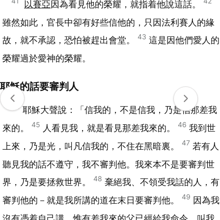
41
42
以賽亞
因為看見他的榮耀，就指着他說這話。
雖然如此，官長中卻有好些信他的，只因法利賽人的緣
43
故，就不承認，恐怕被趕出會堂。
這是因他們愛人的
榮耀過於愛神的榮耀。
耶穌的話要審判人
44
耶穌大聲說：「信我的，不是信我，乃是信那差我
45
46
來的。
人看見我，就是看見那差我來的。
我到世
47
上來，乃是光，叫凡信我的，不住在黑暗裏。
若有人
聽見我的話不遵守，我不審判他。我來本不是要審判世
48
界，乃是要拯救世界。
棄絕我、不領受我話的人，有
49
審判他的－就是我所講的道在末日要審判他。
因為我
沒有憑着自己講，惟有差我來的父已經給我命令，叫我