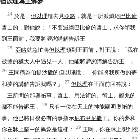
但以理為王解夢
24
於是，
但以理
進去見
亞略
，就是王所派滅絕
巴比倫
哲士的，對他說：「不要滅絕
巴比倫
的哲士，求你領我
到王面前，我要將
夢的
講解告訴王。」
25
亞略
就急忙將
但以理
領到王面前，對王說：「我在
被擄的
猶大
人中遇見一人，他能將
夢的
講解告訴王。」
26
王問稱為
伯提沙撒
的
但以理
說：「你能將我所做的夢
27
和夢的講解告訴我嗎？」
但以理
在王面前回答說：
「王所問的那奧祕事，哲士、用法術的、術士、觀兆的
28
都不能告訴王，
只有一位在天上的神能顯明奧祕的
事。他已將日後必有的事指示
尼布甲尼撒
王。你的夢和
29
你在牀上腦中的異象是這樣：
王啊，你在牀上想到後
30