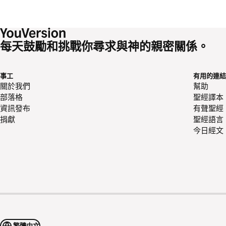
每天鼓勵和挑戰你尋求與神的親密關係。
事工
有用的連結
關於我們
幫助
部落格
聖經譯本
資訊發布
有聲聖經
捐獻
聖經語言
今日經文
繁體中文