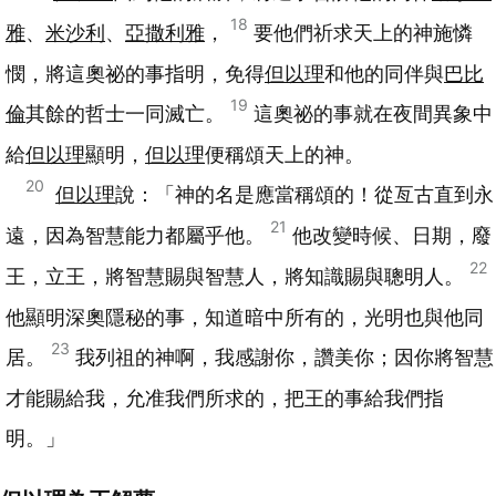
18
雅
、
米沙利
、
亞撒利雅
，
要他們祈求天上的神施憐
憫，將這奧祕的事指明，免得
但以理
和他的同伴與
巴比
19
倫
其餘的哲士一同滅亡。
這奧祕的事就在夜間異象中
給
但以理
顯明，
但以理
便稱頌天上的神。
20
但以理
說：「神的名是應當稱頌的！從亙古直到永
21
遠，因為智慧能力都屬乎他。
他改變時候、日期，廢
22
王，立王，將智慧賜與智慧人，將知識賜與聰明人。
他顯明深奧隱秘的事，知道暗中所有的，光明也與他同
23
居。
我列祖的神啊，我感謝你，讚美你；因你將智慧
才能賜給我，允准我們所求的，把王的事給我們指
明。」