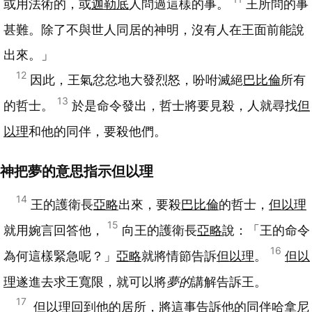
或用法術的，或
迦勒底
人問過這樣的事。
王所問的事
甚難。除了不與世人同居的神明，沒有人在王面前能說
出來。」
12
因此，王氣忿忿地大發烈怒，吩咐滅絕
巴比倫
所有
13
的哲士。
於是命令發出，哲士將要見殺，人就尋找
但
以理
和他的同伴，要殺他們。
神把夢的意思指示但以理
14
王的護衛長
亞略
出來，要殺
巴比倫
的哲士，
但以理
15
就用婉言回答他，
向王的護衛長
亞略
說：「王的命令
16
為何這樣緊急呢？」
亞略
就將情節告訴
但以理
。
但以
理
遂進去求王寬限，就可以將
夢的
講解告訴王。
17
但以理
回到他的居所，將這事告訴他的同伴
哈拿尼