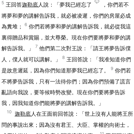
5
王回答
迦勒底
人說：「夢我已經忘了
，你們若不
將夢和夢的講解告訴我，就必被凌遲，你們的房屋必成
6
為糞堆；
你們若將夢和夢的講解告訴我，就必從我這
裏得贈品和賞賜，並大尊榮。現在你們要將夢和夢的講
7
解告訴我。」
他們第二次對王說：「請王將夢告訴僕
8
人，僕人就可以講解。」
王回答說：「我准知道你們
9
是故意遲延，因為你們知道那夢我已經忘了。
你們若
不將夢告訴我，只有一法待你們；因為你們預備了謊言
亂語向我說，要等候時勢改變。現在你們要將夢告訴
我，因我知道你們能將夢的講解告訴我。」
10
迦勒底
人在王面前回答說：「世上沒有人能將王所
問的事說出來；因為沒有君王、大臣、掌權的向術士，
11