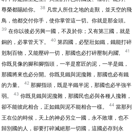
38
尊榮都賜給你。
凡世人所住之地的走獸，並天空的飛
鳥，他都交付你手，使你掌管這一切。你就是那金頭。
39
在你以後必另興一國，不及於你；又有第三國，就是
40
銅的，必掌管天下。
第四國，必堅壯如鐵，鐵能打碎
41
剋制百物，又能壓碎一切，那國也必打碎壓制
列國
。
你既見像的腳和腳指頭，一半是窰匠的泥，一半是鐵，
那國將來也必分開。你既見鐵與泥攙雜，那國也必有鐵
42
的力量。
那腳指頭，既是半鐵半泥，那國也必半強半
43
弱。
你既見鐵與泥攙雜，那國民也必與各種人攙雜，
44
卻不能彼此相合，正如鐵與泥不能相合一樣。
當那列
王在位的時候，天上的神必另立一國，永不敗壞，也不
歸別國的人，卻要打碎滅絕那一切國，這國必存到永