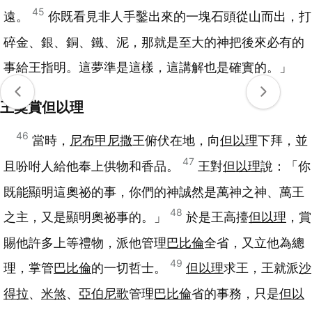
45
遠。
你既看見非人手鑿出來的一塊石頭從山而出，打
碎金、銀、銅、鐵、泥，那就是至大的神把後來必有的
事給王指明。這夢準是這樣，這講解也是確實的。」
王獎賞但以理
46
當時，
尼布甲尼撒
王俯伏在地，向
但以理
下拜，並
47
且吩咐人給他奉上供物和香品。
王對
但以理
說：「你
既能顯明這奧祕的事，你們的神誠然是萬神之神、萬王
48
之主，又是顯明奧祕事的。」
於是王高擡
但以理
，賞
賜他許多上等禮物，派他管理
巴比倫
全省，又立他為總
49
理，掌管
巴比倫
的一切哲士。
但以理
求王，王就派
沙
得拉
、
米煞
、
亞伯尼歌
管理
巴比倫
省的事務，只是
但以