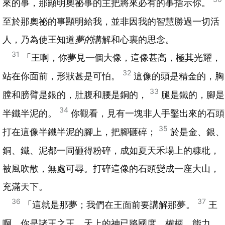
來的事，那顯明奧祕事的主把將來必有的事指示你。
至於那奧祕的事顯明給我，並非因我的智慧勝過一切活
人，乃為使王知道
夢的
講解和心裏的思念。
31
「王啊，你夢見一個大像，這像甚高，極其光耀，
32
站在你面前，形狀甚是可怕。
這像的頭是精金的，胸
33
膛和膀臂是銀的，肚腹和腰是銅的，
腿是鐵的，腳是
34
半鐵半泥的。
你觀看，見有一塊非人手鑿出來的石頭
35
打在這像半鐵半泥的腳上，把腳砸碎；
於是金、銀、
銅、鐵、泥都一同砸得粉碎，成如夏天禾場上的糠粃，
被風吹散，無處可尋。打碎這像的石頭變成一座大山，
充滿天下。
36
37
「這就是那夢；我們在王面前要講解那夢。
王
啊，你是諸王之王。天上的神已將國度、權柄、能力、