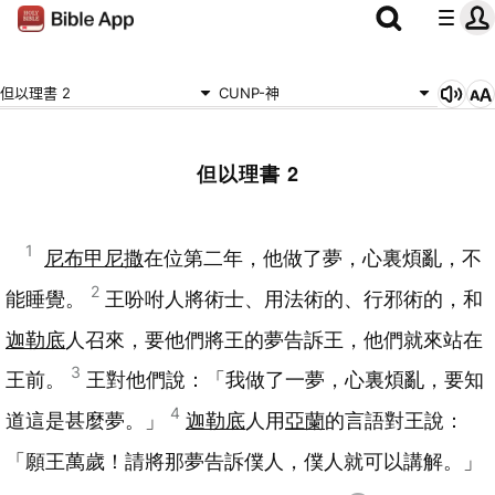
但以理書 2
CUNP-神
但以理書 2
1
尼布甲尼撒
在位第二年，他做了夢，心裏煩亂，不
2
能睡覺。
王吩咐人將術士、用法術的、行邪術的，和
迦勒底
人召來，要他們將王的夢告訴王，他們就來站在
3
王前。
王對他們說：「我做了一夢，心裏煩亂，要知
4
道這是甚麼夢。」
迦勒底
人用
亞蘭
的言語對王說：
「願王萬歲！請將那夢告訴僕人，僕人就可以講解。」