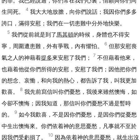
的罪。我已經說過，你們常在我們心裏，情願與你們同
4
生同死。
我大大地放膽，向你們說話；我因你們多多
誇口，滿得安慰；我們在一切患難中分外地快樂。
5
我們從前就是到了
馬其頓
的時候，身體也不得安
6
寧，周圍遭患難，外有爭戰，內有懼怕。
但那安慰喪
7
氣之人的神藉着
提多
來安慰了我們；
不但藉着他來，
也藉着他從你們所得的安慰，安慰了我們；因他把你們
的想念、哀慟，和向我的熱心，都告訴了我，叫我更加
8
歡喜。
我先前寫信叫你們憂愁，我後來雖然懊悔，如
今卻不懊悔；因我知道，那信叫你們憂愁不過是暫時
9
的。
如今我歡喜，不是因你們憂愁，是因你們從憂愁
中生出懊悔來。你們依着神的意思憂愁，凡事就不至於
10
因我們受虧損了。
因為依着神的意思憂愁，就生出沒