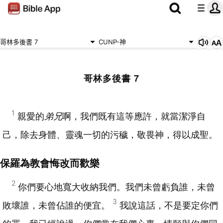
哥林多後書 7
CUNP-神
哥林多後書 7
1
親愛的
弟兄
啊，我們既有這等應許，就當潔淨自
己，除去身體、靈魂一切的污穢，敬畏神，得以成聖。
保羅為教會悔改而歡樂
2
你們要心地寬大收納我們。我們未曾虧負誰，未曾
3
敗壞誰，未曾佔誰的便宜。
我說這話，不是要定你們