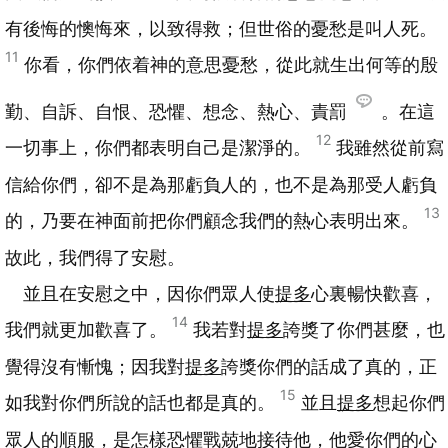
有後悔的懊悔來，以致得救；但世俗的憂愁是叫人死。
11
你看，你們依着神的意思憂愁，從此就生出何等的殷
勤、自訴、自恨、恐懼、想念、熱心、責罰
。在這
12
一切事上，你們都表明自己是潔淨的。
我雖然從前寫
信給你們，卻不是為那虧負人的，也不是為那受人虧負
13
的，乃要在神面前把你們顧念我們的熱心表明出來。
故此，我們得了安慰。
並且在安慰之中，因你們眾人使
提多
心裏暢快歡喜，
14
我們就更加歡喜了。
我若對
提多
誇獎了你們甚麼，也
覺得沒有慚愧；因我對
提多
誇獎你們的話成了真的，正
15
如我對你們所說的話也都是真的。
並且
提多
想起你們
眾人的順服，是怎樣恐懼戰兢地接待他，他愛你們的心