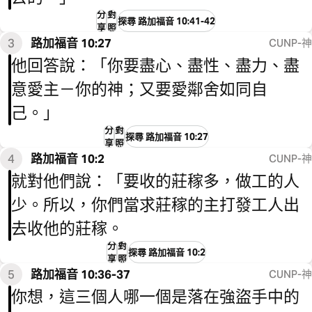
分
對
探尋 路加福音 10:41-42
享
照
3
路加福音 10:27
CUNP-神
他回答說：「你要盡心、盡性、盡力、盡
意愛主－你的神；又要愛鄰舍如同自
己。」
分
對
探尋 路加福音 10:27
享
照
4
路加福音 10:2
CUNP-神
就對他們說：「要收的莊稼多，做工的人
少。所以，你們當求莊稼的主打發工人出
去收他的莊稼。
分
對
探尋 路加福音 10:2
享
照
5
路加福音 10:36-37
CUNP-神
你想，這三個人哪一個是落在強盜手中的