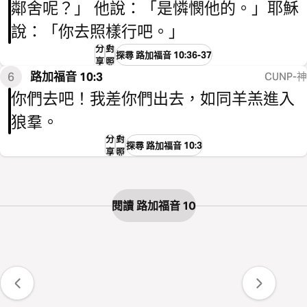
鄰舍呢？」 他說：「是憐憫他的。」耶穌
說：「你去照樣行吧。」
分
對
探尋 路加福音 10:36-37
享
照
6
路加福音 10:3
CUNP-神
你們去吧！我差你們出去，如同羊羔進入
狼羣。
分
對
探尋 路加福音 10:3
享
照
閱讀 路加福音 10