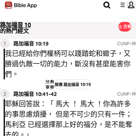
路加福音 10
分享
的熱門經文
1
路加福音 10:19
CUNP-神
我已經給你們權柄可以踐踏蛇和蠍子，又
勝過仇敵一切的能力，斷沒有甚麼能害你
們。
分
對
探尋 路加福音 10:19
享
照
2
路加福音 10:41-42
CUNP-神
耶穌回答說：「 馬大 ！ 馬大 ！你為許多
的事思慮煩擾， 但是不可少的只有一件；
馬利亞 已經選擇那上好的福分，是不能奪
去的。」