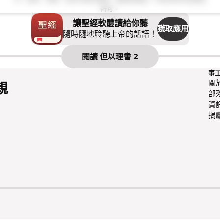
許可。
讓聖經軟體讀給你聽
獲取應用
隨時隨地聆聽上帝的話語！
閱讀
但以理書 2
事
關
親
部
資
捐