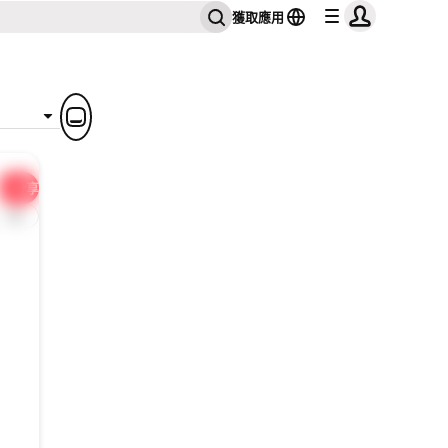
獲取應用
分享
1x