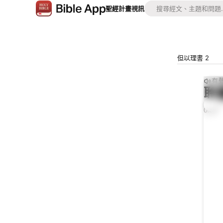
聖經
計畫
視訊
但以理書 2
有
聆
0:00