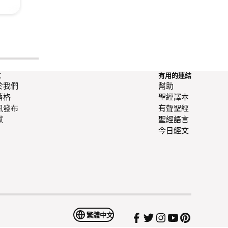
工
有用的連結
於我們
幫助
落格
聖經譯本
訊發布
有聲聖經
獻
聖經語言
今日經文
繁體中文