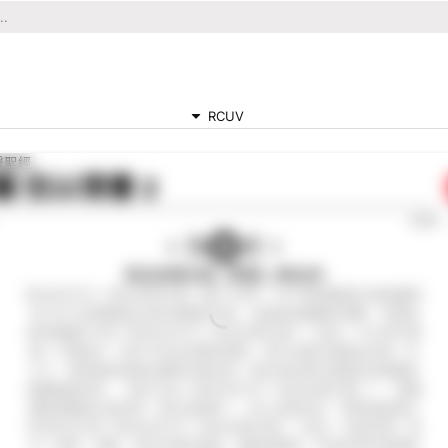
RCUV
聲聖經
聽
但以理書 2
0:00
和合本修訂版（粵語）(RCUV)
和合本2010（和合本修訂版）經文 2006，2010香港聖經公會版權所
有 2019 香港聖經公會本會歡迎作者、出版者或機構於書籍、刊物或
其他媒體中引用《和合本2010（和合本修訂版）》經文。凡引用不超
過一千節經文，其中不包含完整的書卷，或只佔書刊或產品內容一半
以下，使用者無須預先獲得本會批准。惟必須在書刊或產品的版權頁
或顯眼處註明：「經文引自《和合本2010（和合本修訂版）》，版權
屬香港聖經公會所有，蒙允准使用。」除上述情況外，使用者無論以
任何形式引用《和合本2010（和合本修訂版）》經文，包括印刷、影
印、錄音、視像，或任何資料儲存、複製或傳送，均須先得本會書面