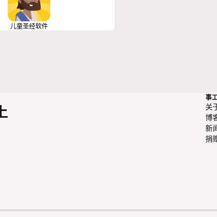
儿童圣经软件
事
关
上
博
新
捐