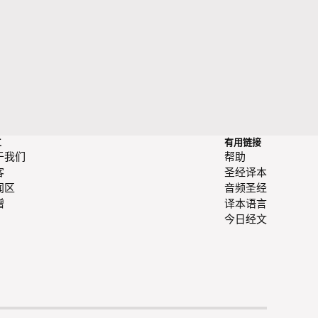
工
有用链接
于我们
帮助
客
圣经译本
闻区
音频圣经
赠
译本语言
今日经文