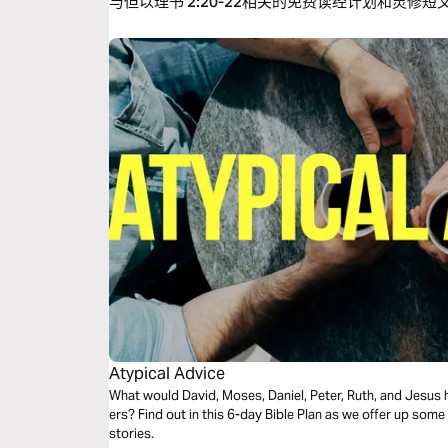
与但以理书 2:20-22相关的免费读经计划和灵修短
Atypical Advice
What would David, Moses, Daniel, Peter, Ruth, and Jesus h
ers? Find out in this 6-day Bible Plan as we offer up some
stories.