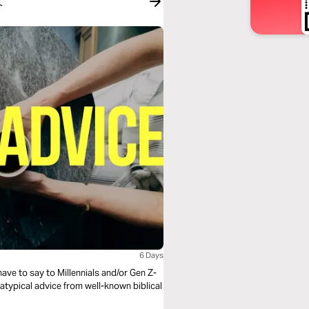
文
6 Days
ave to say to Millennials and/or Gen Z-
 atypical advice from well-known biblical