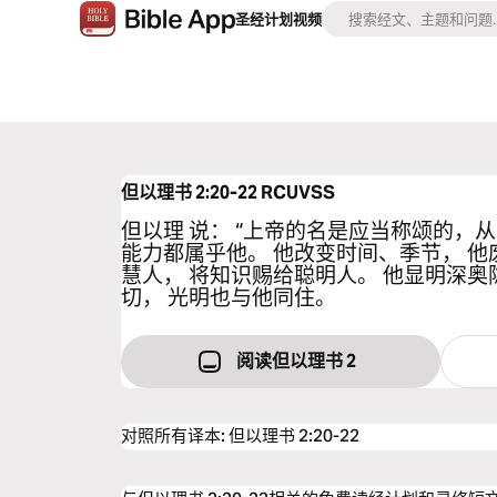
圣经
计划
视频
但以理书 2:20-22
RCUVSS
但以理 说： “上帝的名是应当称颂的，
能力都属乎他。 他改变时间、季节， 他
慧人， 将知识赐给聪明人。 他显明深奥
切， 光明也与他同住。
阅读但以理书 2
对照所有译本
:
但以理书 2:20-22