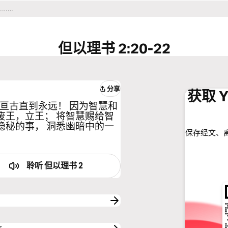
但以理书 2:20-22
分享
获取 Y
从亘古直到永远！ 因为智慧和
废王，立王； 将智慧赐给智
隐秘的事， 洞悉幽暗中的一
保存经文、
聆听
但以理书 2