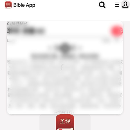
音频圣经
聆听
诗篇 62
分享
1x
0:00
0:00
和合本修订版（普通话）(RCUVSS)
和合本2010（和合本修订版）经文 © 2006，2010香港圣经公会版权
所有 © 2019 香港圣经公会本会欢迎作者、出版者或机构于书籍、刊
物或其他媒体中引用《和合本2010（和合本修订版）》经文。凡引用
不超过一千节经文，其中不包含完整的书卷，或只占书刊或产品内容
一半以下，使用者无须预先获得本会批准。惟必须在书刊或产品的版
权页或显眼处注明：「经文引自《和合本2010（和合本修订版）》，
版权属香港圣经公会所有，蒙允准使用。 」除上述情况外，使用者无
论以任何形式引用《和合本2010（和合本修订版）》经文，包括印
刷、影印、录音、视像，或任何资料储存、复制或传送，均须先得本
会书面许可。