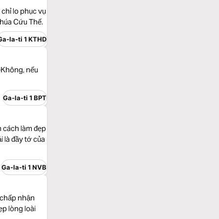
 chỉ lo phục vụ
Chúa Cứu Thế.
Ga-la-ti 1 KTHD
—Không, nếu
Ga-la-ti 1 BPT
m cách làm đẹp
 là đầy tớ của
Ga-la-ti 1 NVB
i chấp nhận
ẹp lòng loài