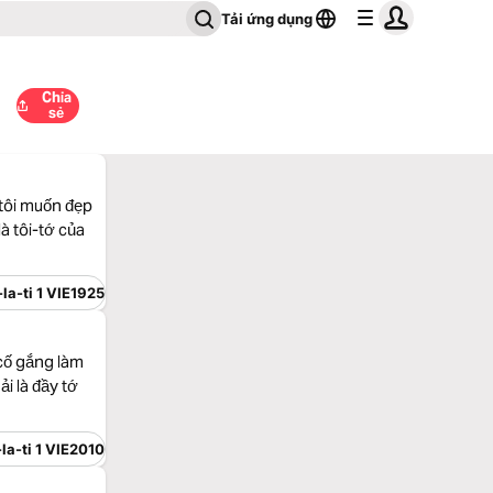
Tải ứng dụng
Chia
sẻ
 tôi muốn đẹp
à tôi-tớ của
la-ti 1 VIE1925
 cố gắng làm
i là đầy tớ
la-ti 1 VIE2010