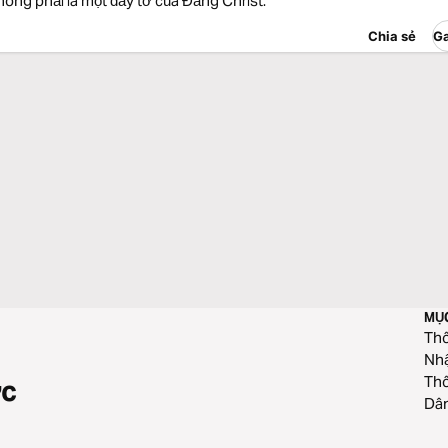
không phải là một đầy tớ của Đấng Christ.
Chia sẻ
Ga
MỤ
Thô
Nhậ
Thô
ức
Dân