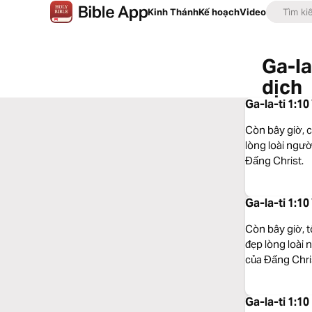
Kinh Thánh
Kế hoạch
Video
Ga-la
dịch
Ga-la-ti 1:1
Còn bây giờ, c
lòng loài ngườ
Đấng Christ.
Ga-la-ti 1:1
Còn bây giờ, 
đẹp lòng loài 
của Đấng Chri
Ga-la-ti 1:1