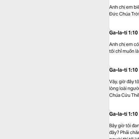
Anh chị em biế
Đức Chúa Trời
Ga-la-ti 1:1
Anh chị em có
tôi chỉ muốn l
Ga-la-ti 1:1
Vậy, giờ đây t
lòng loài ngườ
Chúa Cứu Thế
Ga-la-ti 1:1
Bây giờ tôi đ
đây? Phải chăn