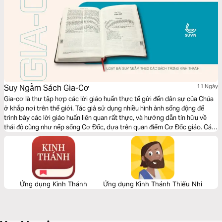
Suy Ngẫm Sách Gia-Cơ
11 Ngày
Gia-cơ là thư tập hợp các lời giáo huấn thực tế gửi đến dân sự của Chúa
ở khắp nơi trên thế giới. Tác giả sử dụng nhiều hình ảnh sống động để
trình bày các lời giáo huấn liên quan rất thực, và hướng dẫn tín hữu về
thái độ cũng như nếp sống Cơ Đốc, dựa trên quan điểm Cơ Đốc giáo. Các
chủ đề như việc sử dụng cái lưỡi, vui mừng, đức tin, hành động, kiên nhẫn,
cầu nguyện… Cùng SUVN suy ngẫm về những lời dạy dỗ cho chính đời
sống của mình!
Ứng dụng Kinh Thánh
Ứng dụng Kinh Thánh Thiếu Nhi