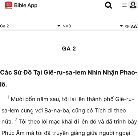
Ga 2
NVB
GA 2
Các Sứ Đồ Tại Giê-ru-sa-lem Nhìn Nhận Phao-
lô.
1
Mười bốn năm sau, tôi lại lên thành phố Giê-ru-
sa-lem cùng với Ba-na-ba, cũng có Tích đi theo
2
nữa.
Tôi theo lời mạc khải đi lên đó và đã trình bày
Phúc Âm mà tôi đã truyền giảng giữa người ngoại