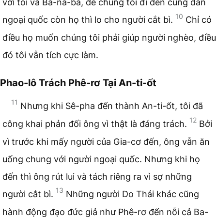
với tôi và Ba-na-ba, để chúng tôi đi đến cùng dân
10
ngoại quốc còn họ thì lo cho người cắt bì.
Chỉ có
điều họ muốn chúng tôi phải giúp người nghèo, điều
đó tôi vẫn tích cực làm.
Phao-lô Trách Phê-rơ Tại An-ti-ốt
11
Nhưng khi Sê-pha đến thành An-ti-ốt, tôi đã
12
công khai phản đối ông vì thật là đáng trách.
Bởi
vì trước khi mấy người của Gia-cơ đến, ông vẫn ăn
uống chung với người ngoại quốc. Nhưng khi họ
đến thì ông rút lui và tách riêng ra vì sợ những
13
người cắt bì.
Những người Do Thái khác cũng
hành động đạo đức giả như Phê-rơ đến nỗi cả Ba-