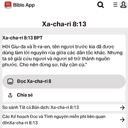
Xa-cha-ri 8:13
Xa-cha-ri 8:13
BPT
Hỡi Giu-đa và Ít-ra-en, tên ngươi trước kia đã được
dùng làm lời nguyền rủa giữa các dân tộc khác. Nhưng
ta sẽ giải cứu ngươi và ngươi sẽ trở thành nguồn
phước. Cho nên đừng sợ, hãy cần cù.”
Đọc Xa-cha-ri 8
Chia sẻ
So sánh Tất cả Bản dịch
:
Xa-cha-ri 8:13
Các Kế hoạch Đọc và Tĩnh nguyện miễn phí liên quan
đếnXa-cha-ri 8:13