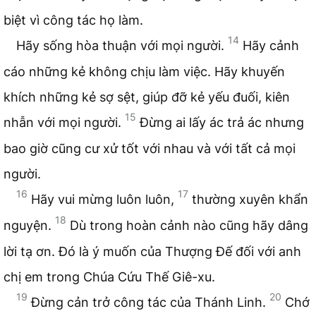
biệt vì công tác họ làm.
14
Hãy sống hòa thuận với mọi người.
Hãy cảnh
cáo những kẻ không chịu làm việc. Hãy khuyến
khích những kẻ sợ sệt, giúp đỡ kẻ yếu đuối, kiên
15
nhẫn với mọi người.
Đừng ai lấy ác trả ác nhưng
bao giờ cũng cư xử tốt với nhau và với tất cả mọi
người.
16
17
Hãy vui mừng luôn luôn,
thường xuyên khẩn
18
nguyện.
Dù trong hoàn cảnh nào cũng hãy dâng
lời tạ ơn. Đó là ý muốn của Thượng Đế đối với anh
chị em trong Chúa Cứu Thế Giê-xu.
19
20
Đừng cản trở công tác của Thánh Linh.
Chớ