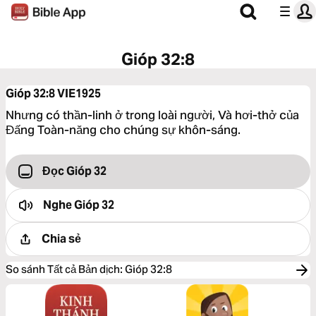
Gióp 32:8
Gióp 32:8
VIE1925
Nhưng có thần-linh ở trong loài người, Và hơi-thở của
Đấng Toàn-năng cho chúng sự khôn-sáng.
Đọc Gióp 32
Nghe
Gióp 32
Chia sẻ
So sánh Tất cả Bản dịch
:
Gióp 32:8